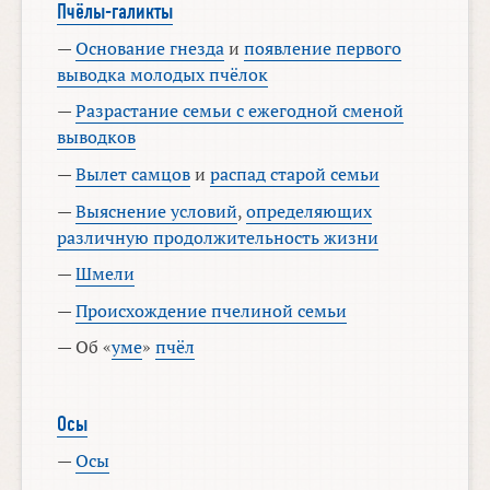
Пчёлы-галикты
—
Основание гнезда
и
появление первого
выводка молодых пчёлок
—
Разрастание семьи с ежегодной сменой
выводков
—
Вылет самцов
и
распад старой семьи
—
Выяснение условий
,
определяющих
различную продолжительность жизни
—
Шмели
—
Происхождение пчелиной семьи
— Об «
уме
»
пчёл
Осы
—
Осы