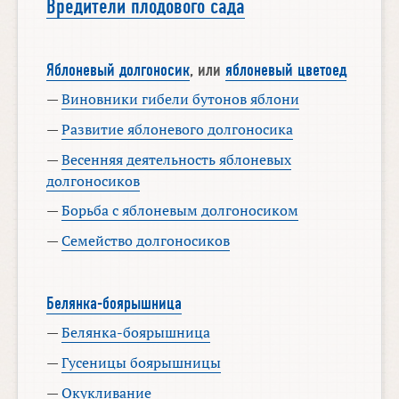
Вредители плодового сада
Яблоневый долгоносик
, или
яблоневый цветоед
—
Виновники гибели бутонов яблони
—
Развитие яблоневого долгоносика
—
Весенняя деятельность яблоневых
долгоносиков
—
Борьба с яблоневым долгоносиком
—
Семейство долгоносиков
Белянка-боярышница
—
Белянка-боярышница
—
Гусеницы боярышницы
—
Окукливание