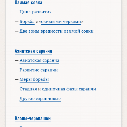
Озимая совка
—
Цикл развития
—
Борьба
с «
озимыми червями
»
—
Две зоны вредности озимой совки
Азиатская саранча
—
Азиатская саранча
—
Развитие саранчи
—
Меры борьбы
—
Стадная
и
одиночная фазы саранчи
—
Другие саранчовые
Клопы-черепашки