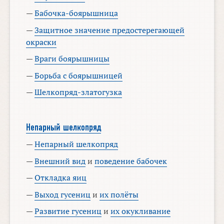
—
Бабочка-боярышница
—
Защитное значение предостерегающей
окраски
—
Враги боярышницы
—
Борьба с боярышницей
—
Шелкопряд-златогузка
Непарный шелкопряд
—
Непарный шелкопряд
—
Внешний вид
и
поведение бабочек
—
Откладка яиц
—
Выход гусениц
и
их полёты
—
Развитие гусениц
и
их окукливание