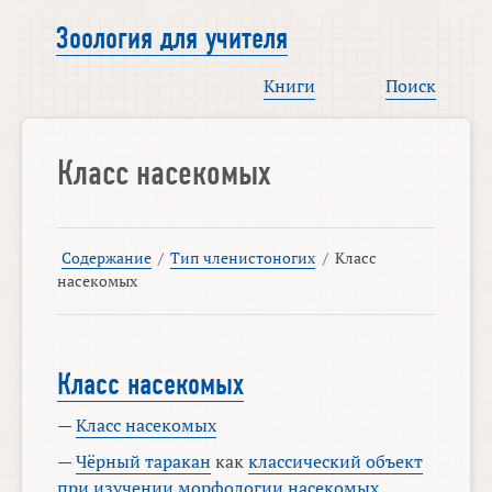
Зоология для учителя
Книги
Поиск
Класс насекомых
Содержание
/
Тип членистоногих
/
Класс
насекомых
Класс насекомых
—
Класс насекомых
—
Чёрный таракан
как
классический объект
при изучении морфологии насекомых