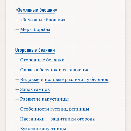
«
Земляные блошки
»
— «
Земляные блошки
»
—
Меры борьбы
Огородные белянки
—
Огородные белянки
—
Окраска белянок
и
её значение
—
Видовые
и
половые различия у белянок
—
Запах самцов
—
Развитие капустницы
—
Особенности гусениц репницы
—
Наездники
—
защитники огорода
—
Куколка капустницы