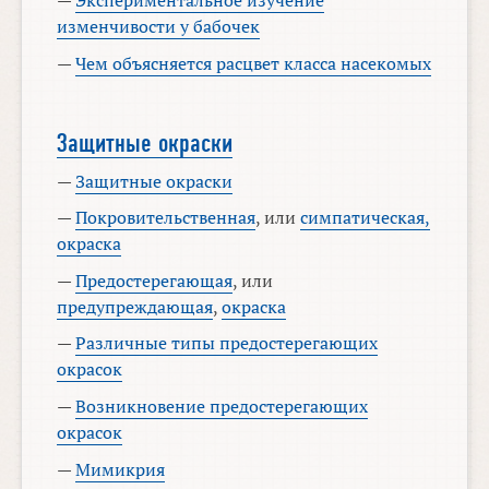
—
Экспериментальное изучение
изменчивости у бабочек
—
Чем объясняется расцвет класса насекомых
Защитные окраски
—
Защитные окраски
—
Покровительственная
, или
симпатическая,
окраска
—
Предостерегающая
, или
предупреждающая
,
окраска
—
Различные типы предостерегающих
окрасок
—
Возникновение предостерегающих
окрасок
—
Мимикрия