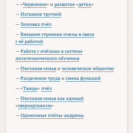
— «
Червление
» и
развитие
«
детки
»
—
Изгнание трутней
—
Зимовка пчёл
—
Внешнее строение пчелы в связи
с её работой
—
Работа с пчёлами в системе
политехнического обучения
—
Пчелиная семья
и
человеческое общество
—
Разделение труда
и
смена функций
— «
Танцы
»
пчёл
—
Пчелиная семья как единый
«
сверхорганизм
»
—
Одиночные пчёлы-андрены