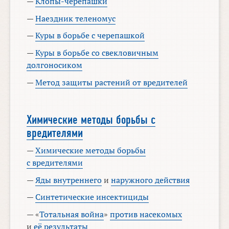
—
Клопы-черепашки
—
Наездник теленомус
—
Куры в борьбе с черепашкой
—
Куры в борьбе со свекловичным
долгоносиком
—
Метод защиты растений от вредителей
Химические методы борьбы с
вредителями
—
Химические методы борьбы
с вредителями
—
Яды внутреннего
и
наружного действия
—
Синтетические инсектициды
— «
Тотальная война
»
против насекомых
и
её результаты