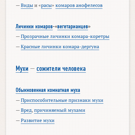
—
Виды
и «
расы
»
комаров анофелесов
Личинки комаров
-«
вегетарианцев
»
—
Прозрачные личинки комара-коретры
—
Красные личинки комара-дергуна
Мухи
—
сожители человека
Обыкновенная комнатная муха
—
Приспособительные признаки мухи
—
Вред
,
причиняемый мухами
—
Развитие мухи