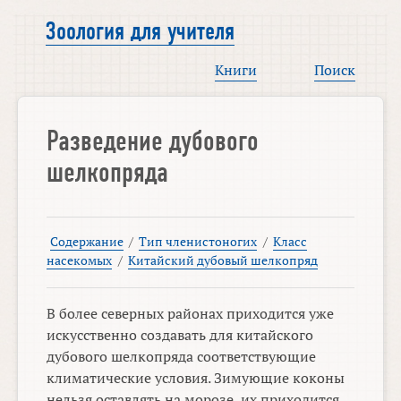
Зоология для учителя
Книги
Поиск
Разведение дубового
шелкопряда
Содержание
/
Тип членистоногих
/
Класс
насекомых
/
Китайский дубовый шелкопряд
В более северных районах приходится уже
искусственно создавать для китайского
дубового шелкопряда соответствующие
климатические условия. Зимующие коконы
нельзя оставлять на морозе, их приходится