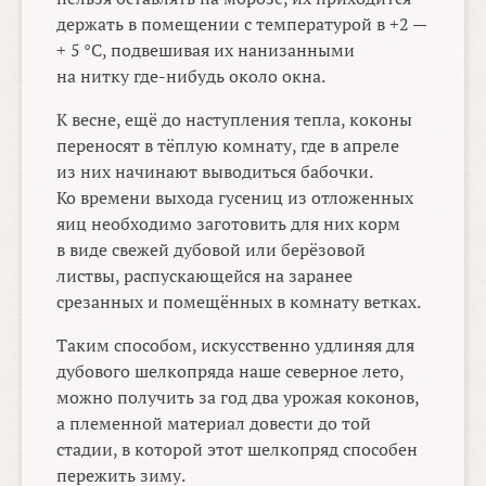
держать в помещении с температурой в +2 —
+ 5
°
C, подвешивая их нанизанными
на нитку где-нибудь около окна.
К весне, ещё до наступления тепла, коконы
переносят в тёплую комнату, где в апреле
из них начинают выводиться бабочки.
Ко времени выхода гусениц из отложенных
яиц необходимо заготовить для них корм
в виде свежей дубовой или берёзовой
листвы, распускающейся на заранее
срезанных и помещённых в комнату ветках.
Таким способом, искусственно удлиняя для
дубового шелкопряда наше северное лето,
можно получить за год два урожая коконов,
а племенной материал довести до той
стадии, в которой этот шелкопряд способен
пережить зиму.