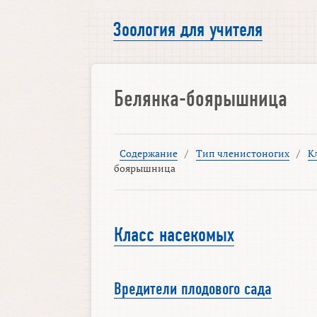
Зоология для учителя
Белянка-боярышница
Содержание
/
Тип членистоногих
/
К
боярышница
Класс насекомых
Вредители плодового сада