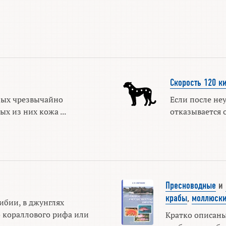
Скорость 120 к
ых чрезвычайно
Если после не
х из них кожа ...
отказывается о
Пресноводные
и
крабы
,
моллюск
ибии, в джунглях
 кораллового рифа или
Кратко описаны