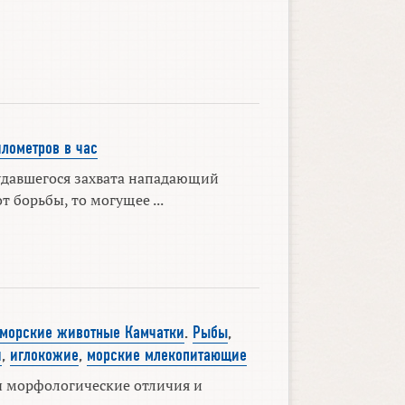
илометров в час
удавшегося захвата нападающий
т борьбы, то могущее ...
морские животные Камчатки
.
Рыбы
,
и
,
иглокожие
,
морские млекопитающие
 морфологические отличия и