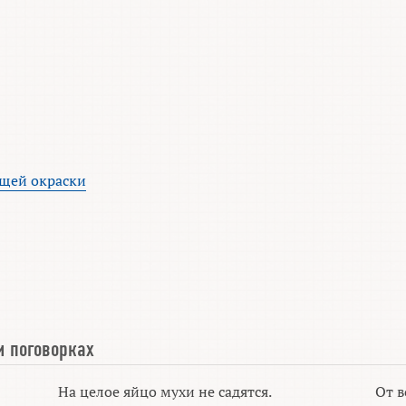
щей окраски
и поговорках
На целое яйцо мухи не садятся.
От в