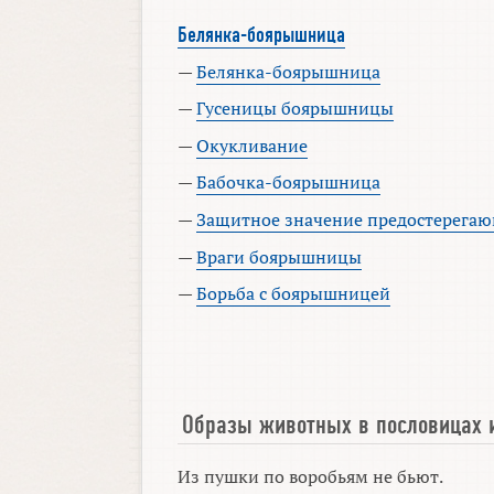
Белянка-боярышница
—
Белянка-боярышница
—
Гусеницы боярышницы
—
Окукливание
—
Бабочка-боярышница
—
Защитное значение предостерегаю
—
Враги боярышницы
—
Борьба с боярышницей
Образы животных в пословицах 
Из пушки по воробьям не бьют.