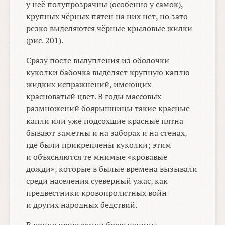
у неё полупрозрачны (особенно у самок),
крупных чёрных пятен на них нет, но зато
резко выделяются чёрные крыловые жилки
(рис. 201).
Сразу после вылупления из оболочки
куколки бабочка выделяет крупную каплю
жидких испражнений, имеющих
красноватый цвет. В годы массовых
размножений боярышницы такие красные
капли или уже подсохшие красные пятна
бывают заметны и на заборах и на стенах,
где были прикреплены куколки; этим
и объясняются те мнимые «кровавые
дожди», которые в былые времена вызывали
среди населения суеверный ужас, как
предвестники кровопролитных войн
и других народных бедствий.