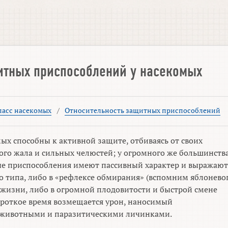
итных приспособлений у насекомых
ласс насекомых
/
Относительность защитных приспособлений
ых способны к активной защите, отбиваясь от своих
го жала и сильных челюстей; у огромного же большинств
ые приспособления имеют пассивный характер и выражают
о типа, либо в «рефлексе обмирания» (вспомним яблонево
е жизни, либо в огромной плодовитости и быстрой смене
короткое время возмещается урон, наносимый
животными и паразитическими личинками.