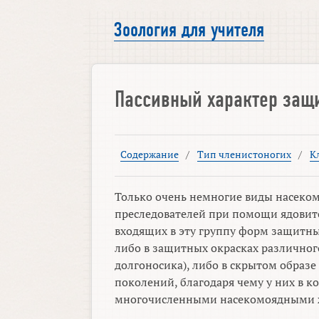
Зоология для учителя
Пассивный характер защ
Содержание
/
Тип членистоногих
/
К
Только очень немногие виды насеком
преследователей при помощи ядовито
входящих в эту группу форм защитн
либо в защитных окрасках различног
долгоносика), либо в скрытом образ
поколений, благодаря чему у них в 
многочисленными насекомоядными 