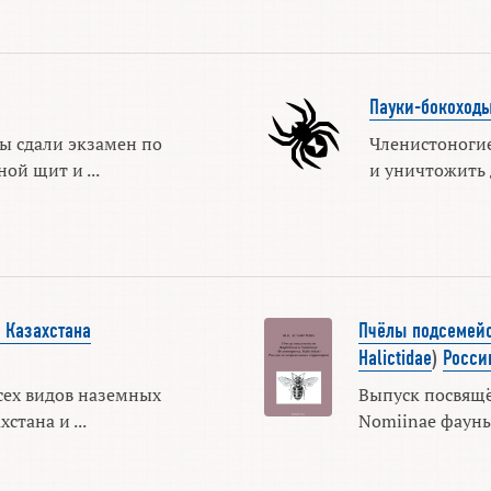
Пауки-бокоход
ы сдали экзамен по
Членистоногие
ой щит и ...
и уничтожить д
 Казахстана
Пчёлы подсемейст
Halictidae
)
Росси
сех видов наземных
Выпуск посвящё
тана и ...
Nomiinae фауны 