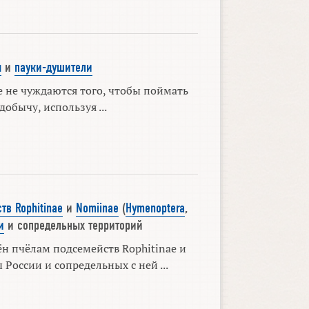
ы
и
пауки-душители
 не чуждаются того, чтобы поймать
обычу, используя ...
в Rophitinae
и
Nomiinae
(
Hymenoptera
,
и
и сопредельных территорий
н пчёлам подсемейств Rophitinae и
России и сопредельных с ней ...