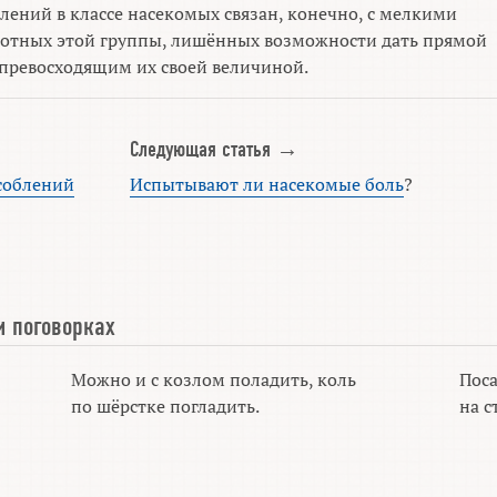
лений в классе насекомых связан, конечно, с мелкими
вотных этой группы, лишённых возможности дать прямой
 превосходящим их своей величиной.
Следующая статья →
соблений
Испытывают ли насекомые боль
?
и поговорках
Можно и с козлом поладить, коль
Поса
по шёрстке погладить.
на с