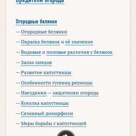
Огородные белянки
—
Огородные белянки
—
Окраска белянок
и
её значение
—
Видовые
и
половые различия у белянок
—
Запах самцов
—
Развитие капустницы
—
Особенности гусениц репницы
—
Наездники
—
защитники огорода
—
Куколка капустницы
—
Сезонный диморфизм
—
Меры борьбы с капустницей