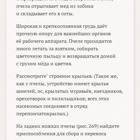
пчела отрыгивает мед из зобика
и складывает его в соты.
Широкая и крепкоспаянная грудь даёт
прочную опору для важнейших органов
её рабочего аппарата. Пчеле приходится
много летать за взятком, собирать
цветочную пыльцу и возвращаться домой
с грузом мёда и цветня.
Рассмотрите" строение крыльев. (Такое же,
как у пчелы, устройство имеют крылья
шмелей, ос, крылатых муравьёв, наездников,
орехотворок и пилильщиков; всех этих
насекомых соединяют в отряд
перепончатокрылых.)
На задних ножках пчелы (рис. 269) найдите
приспособления для сбора и переноса