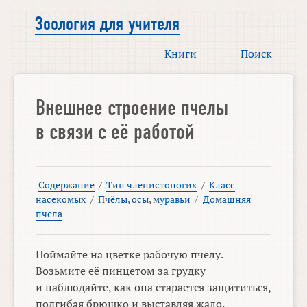
Зоология для учителя
Книги
Поиск
Внешнее строение пчелы
в связи с её работой
Содержание
/
Тип членистоногих
/
Класс
насекомых
/
Пчёлы
,
осы
,
муравьи
/
Домашняя
пчела
Поймайте на цветке рабочую пчелу.
Возьмите её пинцетом за грудку
и наблюдайте, как она старается защититься,
подгибая брюшко и выставляя жало.