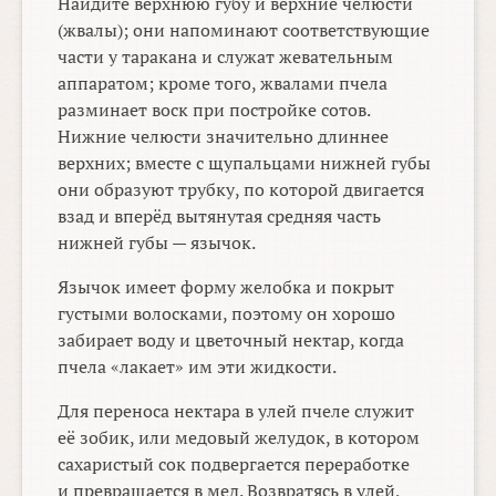
Найдите верхнюю губу и верхние челюсти
(жвалы); они напоминают соответствующие
части у таракана и служат жевательным
аппаратом; кроме того, жвалами пчела
разминает воск при постройке сотов.
Нижние челюсти значительно длиннее
верхних; вместе с щупальцами нижней губы
они образуют трубку, по которой двигается
взад и вперёд вытянутая средняя часть
нижней губы — язычок.
Язычок имеет форму желобка и покрыт
густыми волосками, поэтому он хорошо
забирает воду и цветочный нектар, когда
пчела «лакает» им эти жидкости.
Для переноса нектара в улей пчеле служит
её зобик, или медовый желудок, в котором
сахаристый сок подвергается переработке
и превращается в мед. Возвратясь в улей,