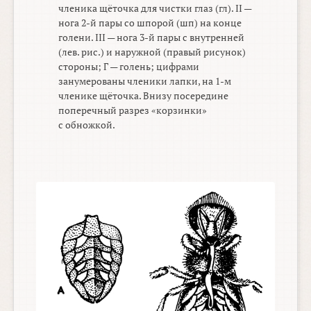
членика щёточка для чистки глаз (гл). II —
нога
2-й
пары со шпорой (шп) на конце
голени. III — нога
3-й
пары с внутренней
(лев. рис.) и наружной (правый рисунок)
стороны; Г — голень; цифрами
занумерованы членики лапки, на
1-м
членике щёточка. Внизу посередине
поперечный разрез «корзинки»
с обножкой.