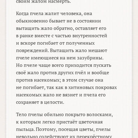
своим жалом насмерть.
Когда пчела жалит человека, она
обыкновенно бывает не в состоянии
вытащить жало обратно, оставляет его
в ранке вместе с частью внутренностей
и вскоре погибает от полученных
повреждений. Вытащить жало мешают
пчеле имеющиеся на нем зазубрины.
Но пчеле чаще всего приходится пускать
своё жало против других пчёл и вообще
против насекомых; в этом случае она
не погибает, так как в хитиновых покровах
насекомых жало не вязнет и пчела его
сохраняет в целости.
Тело пчелы обильно покрыто волосками,
к которым легко пристаёт цветочная
пыльца. Поэтому, посещая цветы, пчелы
невольно содействуют их перекрёстному