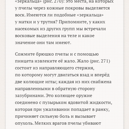
«зеркальца» (рис. 270): это места, на которых
у пчелы через кожные покровы выделяется
воск. Имеются ли подобные «зеркальца»
у матки и у трутня? Припомните, у каких
насекомых из других групп мы встречали
восковые выделения на теле и какое
значение они там имеют.
Сожмите брюшко пчелы и с помощью
пинцета извлеките её жало. Жало (рис. 271)
состоит из направляющего стержня,
по которому могут двигаться взад и вперёд
две колющие иглы; каждая из них снабжена
направленными в обратную сторону
зазубринами. Это колющее оружие
соединено с пузырьком ядовитой жидкости,
которая при ужаливании попадает в ранку,
причиняет сильную боль и вызывает
опухоль. Мелких врагов пчелы убивают