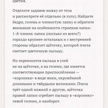
цветня.
Отделите заднюю ножку от тела
и рассмотрите её отдельно (в лупу). Найдите
бедро, голень и членистую лапку и обратите
внимание на особенности строения лапки:
1-й
членик лапки (сколько их всего?)
гораздо крупнее остальных и с внутренней
стороны образует щёточку, которой пчела
сметает цветочную пыльцу.
Но переносится пыльца в улей
не на щёточке, а на голени, где имеется
соответствующее приспособление —
«корзинка» в виде ямки, окружённой
длинными и твёрдыми волосками. Пчела
трёт одной ножкой о другую, щёточка
правой лапки сгребает пыльцу в «корзинку»
левой голени, и наоборот.