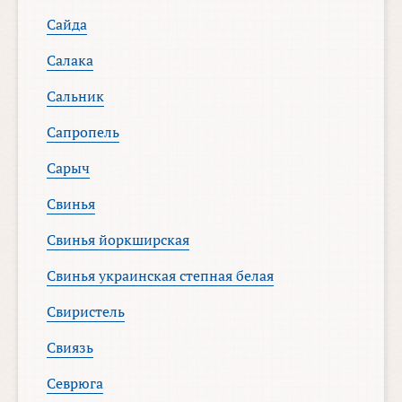
Сайда
Салака
Сальник
Сапропель
Сарыч
Свинья
Свинья йоркширская
Свинья украинская степная белая
Свиристель
Свиязь
Севрюга