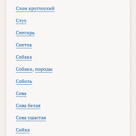
Слон круглоухий
Слух
Снегирь
Снеток
Собака
Собаки
,
породы
Соболь
Сова
Сова белая
Сова ушастая
Сойка