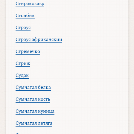
Стиракозавр
Столбик
Страус
Страус африканский
Стремечко
Стриж
Судак
Сумчатая белка
Сумчатая кость
Сумчатая куница
Сумчатая летяга