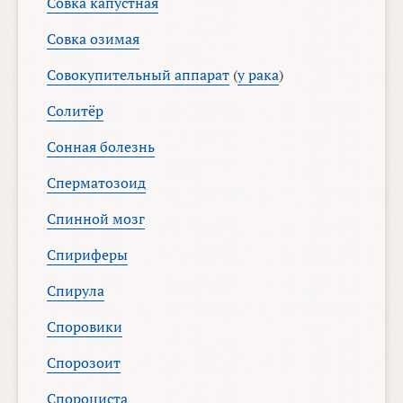
Совка капустная
Совка озимая
Совокупительный аппарат
(
у рака
)
Солитёр
Сонная болезнь
Сперматозоид
Спинной мозг
Спириферы
Спирула
Споровики
Спорозоит
Спороциста