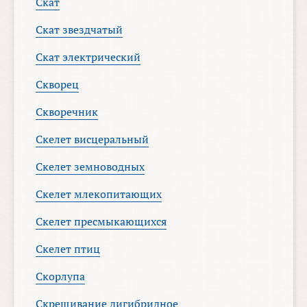
Скат
Скат звездчатый
Скат электрический
Скворец
Скворечник
Скелет висцеральный
Скелет земноводных
Скелет млекопитающих
Скелет пресмыкающихся
Скелет птиц
Скорлупа
Скрещивание дигибридное