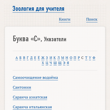
Зоология для учителя
Книги
Поиск
Буква «С»,
Указатели
А
Б
В
Г
Д
Е
Ё
Ж
З
И
К
Л
М
Н
О
П
Р
С
Т
У
Ф
Х
Ц
Ч
Ш
Щ
Э
Я
Самоочищение водоёма
Сантонин
Саранча азиатская
Саранча итальянская