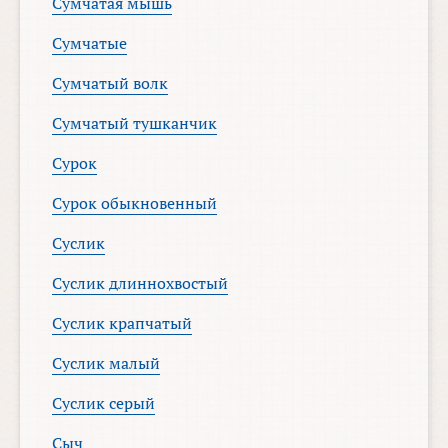
Сумчатая мышь
Сумчатые
Сумчатый волк
Сумчатый тушканчик
Сурок
Сурок обыкновенный
Суслик
Суслик длиннохвостый
Суслик крапчатый
Суслик малый
Суслик серый
Сыч