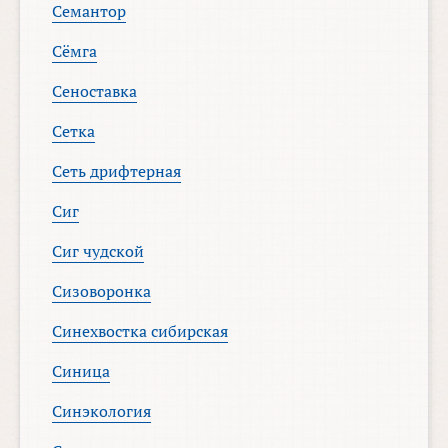
Семантор
Сёмга
Сеноставка
Сетка
Сеть дрифтерная
Сиг
Сиг чудской
Сизоворонка
Синехвостка сибирская
Синица
Синэкология