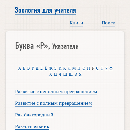
Зоология для учителя
Книги
Поиск
Буква «Р»,
Указатели
А
Б
В
Г
Д
Е
Ё
Ж
З
И
К
Л
М
Н
О
П
Р
С
Т
У
Ф
Х
Ц
Ч
Ш
Щ
Э
Я
Развитие с неполным превращением
Развитие с полным превращением
Рак благородный
Рак-отшельник