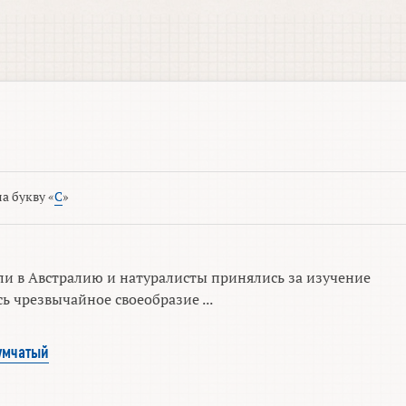
а букву «
С
»
ли в Австралию и натуралисты принялись за изучение
 чрезвычайное своеобразие ...
умчатый