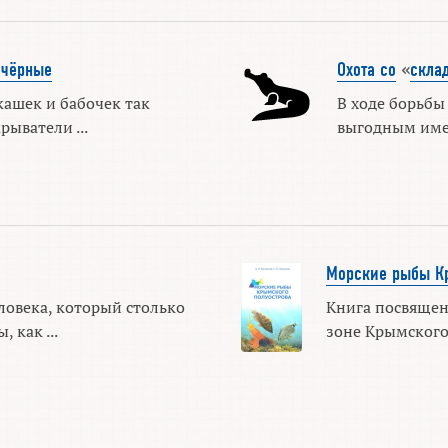
 чёрные
Охота со
«
скла
кашек и бабочек так
В ходе борьбы
рыватели ...
выгодным иметь
Морские рыбы Кр
ловека, который столько
Книга посвяще
 как ...
зоне Крымского 