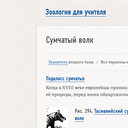
Зоология для учителя
Сумчатый волк
Указатели
второго тома
/
Все термины н
Подкласс сумчатых
Когда в XVIII веке европейцы проник
её природы, перед ними обнаружилось
Рис. 294.
Тасманийский с
волк