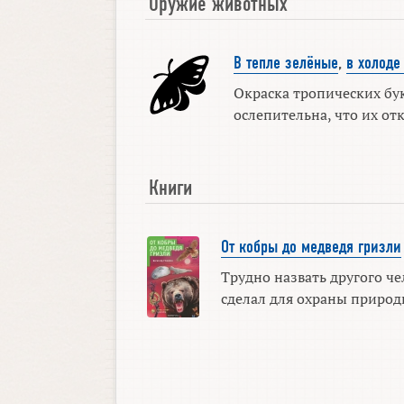
Оружие животных
В тепле зелёные
,
в холоде
Окраска тропических бу
ослепительна, что их отк
Книги
От кобры до медведя гризли
Трудно назвать другого че
сделал для охраны природы,