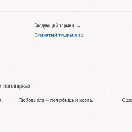
Следующий термин →
Сумчатый тушканчик
и поговорках
а.
Любовь зла — полюбишь и козла.
С де