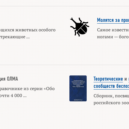
Молятся за про
щихся животных особого
Самое известн
трекающие ...
ногами — бого
дия ОЛМА
Теоретические
и
сообществ беспо
равочнике из серии «Обо
чти 4 000 ...
Сборник, посвя
российского зоол