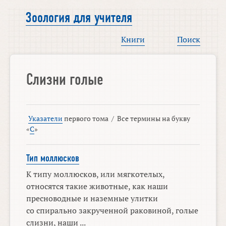
Зоология для учителя
Книги
Поиск
Слизни голые
Указатели
первого тома
/
Все термины на букву
«
С
»
Тип моллюсков
К типу моллюсков, или мягкотелых,
относятся такие животные, как наши
пресноводные и наземные улитки
со спирально закрученной раковиной, голые
слизни, наши ...