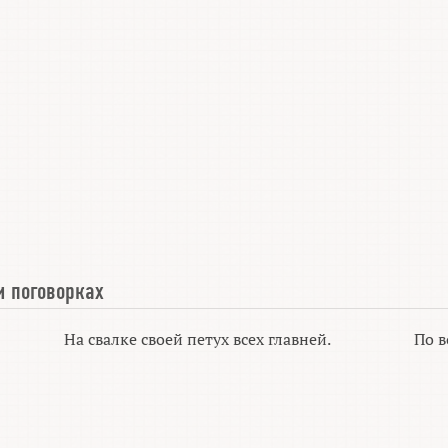
и поговорках
На свалке своей петух всех главней.
По в