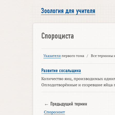
Зоология для учителя
Спороциста
Указатели
первого тома
/
Все термины н
Развитие сосальщика
Количество яиц, производимых одним
Оплодотворённые и созревшие яйца п
← Предыдущий термин
Спорозоит