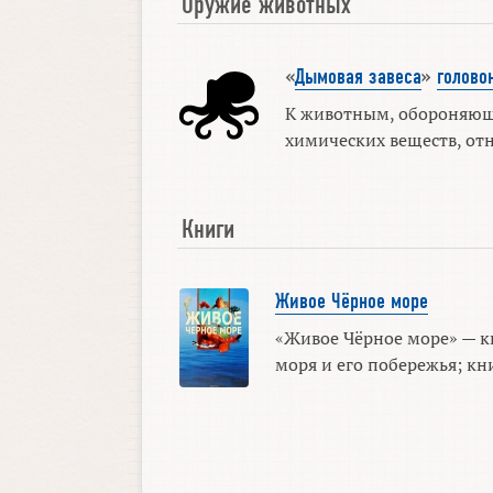
Оружие животных
«
Дымовая завеса
»
голово
К животным, обороняю
химических веществ, отно
Книги
Живое Чёрное море
«Живое Чёрное море» — к
моря и его побережья; книг