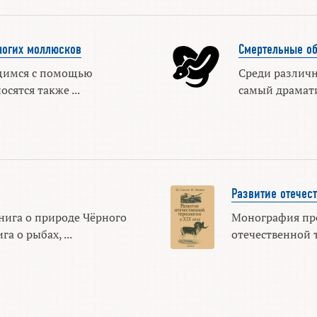
ногих моллюсков
Смертельные о
щимся с помощью
Среди различн
сятся также ...
самый драматич
Развитие отечест
нига о природе Чёрного
Монография про
а о рыбах, ...
отечественной т