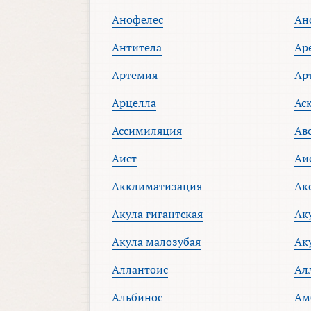
Анофелес
Ан
Антитела
Ар
Артемия
Ар
Арцелла
Ас
Ассимиляция
Ав
Аист
Аи
Акклиматизация
Ак
Акула гигантская
Ак
Акула малозубая
Ак
Аллантоис
Ал
Альбинос
Ам