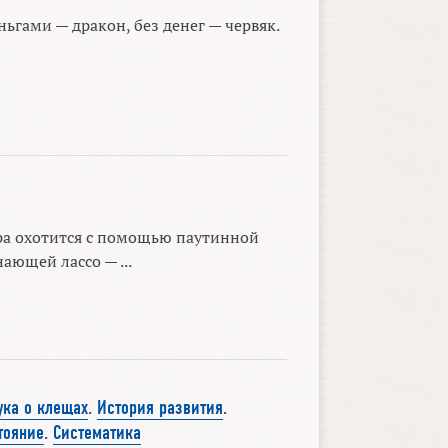
ньгами — дракон, без денег — червяк.
ра охотится с помощью паутинной
ающей лассо — ...
ука о клещах
.
История развития
.
тояние
.
Систематика