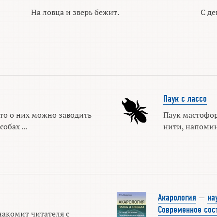
На ловца и зверь бежит.
С де
Паук с лассо
то о них можно заводить
Паук мастофо
обах ...
нити, напомин
Акарология
—
на
Современное сос
накомит читателя с