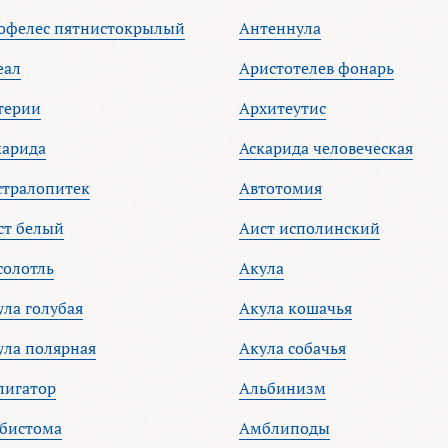
офелес пятнистокрылый
Антеннула
еал
Аристотелев фонарь
терии
Архитеутис
карида
Аскарида человеческая
стралопитек
Автотомия
ст белый
Аист исполинский
солотль
Акула
ула голубая
Акула кошачья
ула полярная
Акула собачья
лигатор
Альбинизм
бистома
Амблиподы