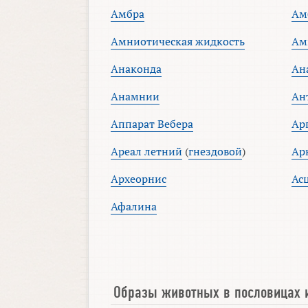
Амбра
Ам
Амниотическая жидкость
Ам
Анаконда
Ан
Анамнии
Ан
Аппарат Вебера
Ар
Ареал летний
(
гнездовой
)
Ар
Археорнис
Ас
Афалина
Образы животных в пословицах 