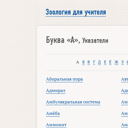
Зоология для учителя
Буква «А»,
Указатели
А
Б
В
Г
Д
Е
Ё
Ж
З
Аборальная пора
Ав
Адмирал
Ад
Амбулякральная система
Ам
Амёба
Ам
Аммонит
Ан