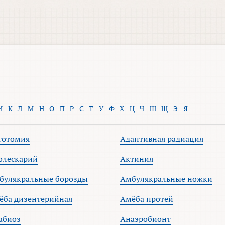
И
К
Л
М
Н
О
П
Р
С
Т
У
Ф
Х
Ц
Ч
Ш
Щ
Э
Я
тотомия
Адаптивная радиация
олескарий
Актиния
булякральные борозды
Амбулякральные ножки
ёба дизентерийная
Амёба протей
абиоз
Анаэробионт