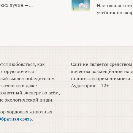
их пучин — ...
Настоящая книг
учебник по акар
тся любоваться, как
Сайт не является средство
оторую хочется
качества размещённой на с
торый вышел победителем
полноты и применимости —
тысячи или даже
Аудитория — 12+.
солютный эксперт во всём,
де экологической ниши.
зор хордовых животных —
Обратная связь
.