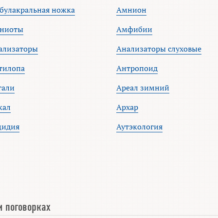
булакральная ножка
Амнион
ниоты
Амфибии
ализаторы
Анализаторы слуховые
тилопа
Антропоид
гали
Ареал зимний
кал
Архар
цидия
Аутэкология
и поговорках