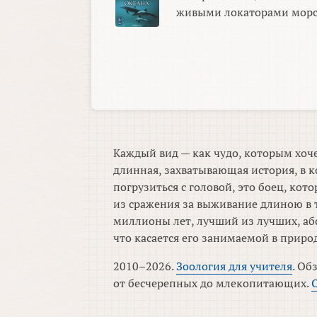
живыми локаторами морск
Каждый вид — как чудо, которым хоче
длинная, захватывающая история, в к
погрузиться с головой, это боец, ко
из сражения за выживание длиною в 
миллионы лет, лучший из лучших, аб
что касается его занимаемой в приро
2010–2026.
Зоология для учителя
. Об
от бесчерепных до млекопитающих.