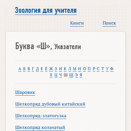
Зоология для учителя
Книги
Поиск
Буква «Ш»,
Указатели
А
Б
В
Г
Д
Е
Ё
Ж
З
И
К
Л
М
Н
О
П
Р
С
Т
У
Ф
Х
Ц
Ч
Ш
Щ
Э
Я
Шаровик
Шелкопряд дубовый китайский
Шелкопряд-златогузка
Шелкопряд кольчатый