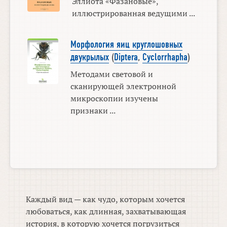
Эллиота «Фазановые»,
иллюстрированная ведущими ...
Морфология яиц круглошовных
двукрылых
(
Diptera
,
Cyclorrhapha
)
Методами световой и
сканирующей электронной
микроскопии изучены
признаки ...
Каждый вид — как чудо, которым хочется
любоваться, как длинная, захватывающая
история, в которую хочется погрузиться