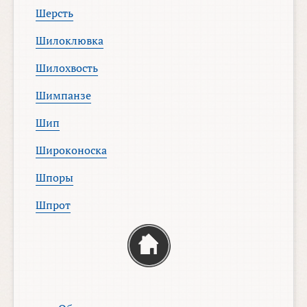
Шерсть
Шилоклювка
Шилохвость
Шимпанзе
Шип
Широконоска
Шпоры
Шпрот