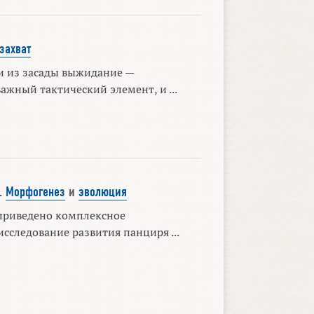
захват
и из засады выжидание —
ажный тактический элемент, и ...
.
Морфогенез
и
эволюция
приведено комплексное
сследование развития панциря ...