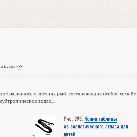
а букву «
Р
»
ие развилось у летучих рыб, составляющих особое семейс
убтропических водах ...
Рис. 393.
Копия таблицы
из зоологического атласа для
детей