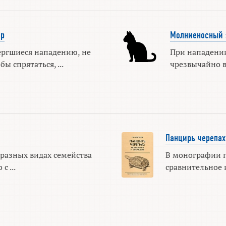
ар
Молниеносный 
ргшиеся нападению, не
При нападени
ы спрятаться, ...
чрезвычайно в
Панцирь черепах
 разных видах семейства
В монографии 
с ...
сравнительное и