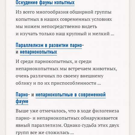
Оскудение фауны копытных
Из всего многообразия обширной группы
копытных в наших современных условиях
мы можем непосредственно видеть
и изучать только наш крупный и мелкий ...
Параллелизм в развитии парно
-
и
непарнокопытных
И среди парнокопытных, и среди
непарнокопытных мы встречаем животных,
очень различных по своему внешнему
облику и по их приспособленности ...
Парно
- и
непарнокопытные в современной
фауне
Выше уже отмечалось, что в ходе филогенеза
парно- и непарнокопытных обнаруживается
явный параллелизм. Однако судьба этих двух
групп все же сложилась ...