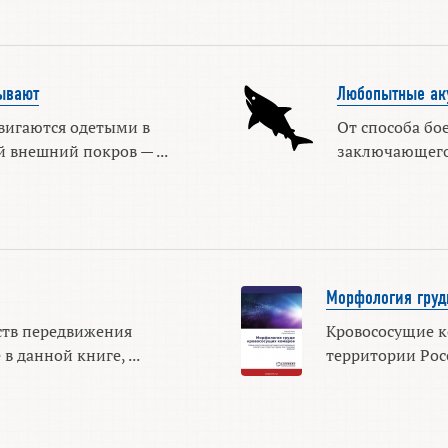
ывают
Любопытные ак
вигаются одетыми в
От способа бо
 внешний покров — ...
заключающегося
Морфология груд
ств передвижения
Кровососущие ко
 данной книге, ...
территории Росс