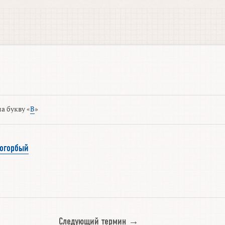
а букву «
В
»
огорбый
Следующий термин →