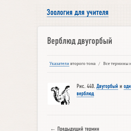
Зоология для учителя
Верблюд двугорбый
Указатели
второго тома
/
Все термины н
Рис. 440.
Двугорбый
и
одн
верблюд
← Предыдущий термин