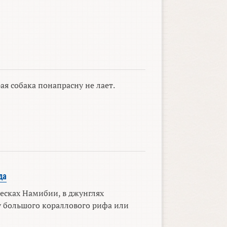
ая собака понапрасну не лает.
да
есках Намибии, в джунглях
у большого кораллового рифа или