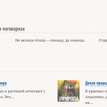
и поговорках
Не велика птица — синица, да умница.
Стар
мира
Дикая приро
х и растений исчезают с
В красных п
 Это ...
Амазонки, 
на ...