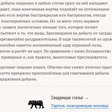
е добычи хищники в любом случае сразу на неё нападают.
дают, пока намеченная жертва подойдёт на оптимальное
нно если жертва быстрокрылая или быстроногая, откуда
 благоприятных условиях. Из-за всего этого нервное
захвата значительно меньше того, которое мучает
льствует и то, что виды, бросающиеся на добычу из засады
 чрезвычайно раздражительны. В ходе тысячелетий их ору
способно нанести молниеносный удар огромной силы,
атели в расчёт не идут. По сравнению с ними большинство
 проворные и, как правило, выносливые преследователи.
 крупные хищные кошки. Обычно они умеют отлично прыг
 когти прекрасно приспособлены для схватывания добычи
умерщвления добычи.
Следующая статья →
Гарпия
,
пожирающая ленивца