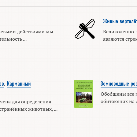
Живые вертолё
оевыми действиями мы
Великолепно
льность ...
являются стрек
ов
.
Карманный
Земноводные рос
Обобщены все 
обитающих на Д
чена для определения
странённых животных, ...