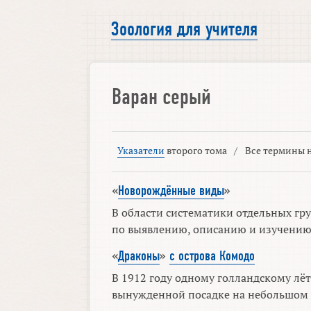
Зоология для учителя
Варан серый
Указатели
второго тома
/
Все термины н
«
Новорождённые виды
»
В области систематики отдельных гр
по выявлению, описанию и изучению 
«
Драконы
»
с острова Комодо
В 1912 году одному голландскому лёт
вынужденной посадке на небольшом о