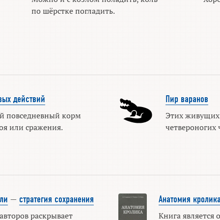
по шёрстке погладить.
вых действий
Пир варанов
й повседневный корм
Этих живущих
оя или сражения.
четвероногих 
ли
—
стратегия сохранения
Анатомия кролик
авторов раскрывает
Книга является 