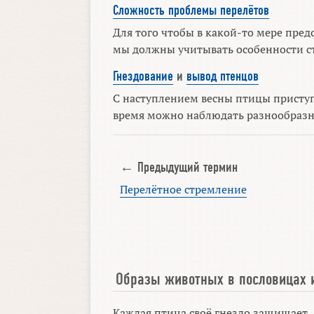
Сложность проблемы перелётов
Для того чтобы в какой-то мере пре
мы должны учитывать особенности ст
Гнездование
и
вывод птенцов
С наступлением весны птицы приступ
время можно наблюдать разнообразны
← Предыдущий термин
Перелётное стремление
Образы животных в пословицах 
Каждая птица своё гнездо защищает.