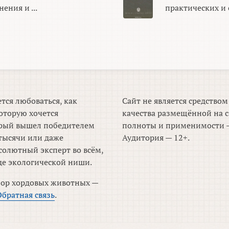
ения и ...
практических и 
тся любоваться, как
Сайт не является средство
оторую хочется
качества размещённой на с
торый вышел победителем
полноты и применимости —
тысячи или даже
Аудитория — 12+.
солютный эксперт во всём,
де экологической ниши.
зор хордовых животных —
Обратная связь
.