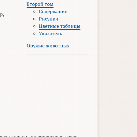
Второй том
Содержание
р,
Рисунки
Цветные таблицы
Указатель
Оружие животных
шая лошадь, но ест жухлую траву.