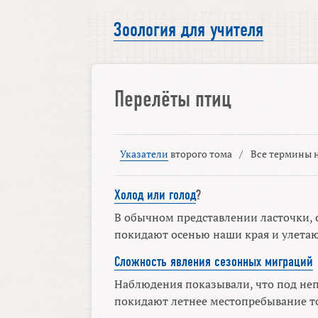
Зоология для учителя
Перелёты птиц
Указатели
второго тома
/
Все термины н
Холод или голод
?
В обычном представлении ласточки, 
покидают осенью наши края и улетают
Сложность явления сезонных миграций
Наблюдения показывали, что под не
покидают летнее местопребывание то