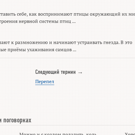
дставить себе, как воспринимают птицы окружающий их ми
роения нервной системы птиц ...
ают к размножению и начинают устраивать гнезда. В это
е приёмы ухаживания самцов ...
Следующий термин →
Перепел
и поговорках
Можно и с козлом поладить, коль
Хоро