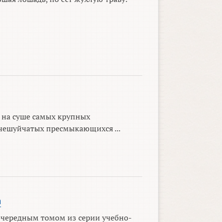
 на суше самых крупных
чешуйчатых пресмыкающихся ...
а
очередным томом из серии учебно-