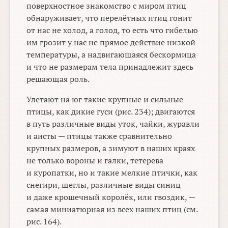
поверхностное знакомство с миром птиц
обнаруживает, что перелётных птиц гонит
от нас не холод, а голод, то есть что гибелью
им грозит у нас не прямое действие низкой
температуры, а надвигающаяся бескормица
и что не размерам тела принадлежит здесь
решающая роль.
Улетают на юг такие крупные и сильные
птицы, как дикие гуси (рис. 234); двигаются
в путь различные виды уток, чайки, журавли
и аисты — птицы также сравнительно
крупных размеров, а зимуют в наших краях
не только вороны и галки, тетерева
и куропатки, но и такие мелкие птички, как
снегири, щеглы, различные виды синиц
и даже крошечный королёк, или гвоздик, —
самая миниатюрная из всех наших птиц (см.
рис. 164).