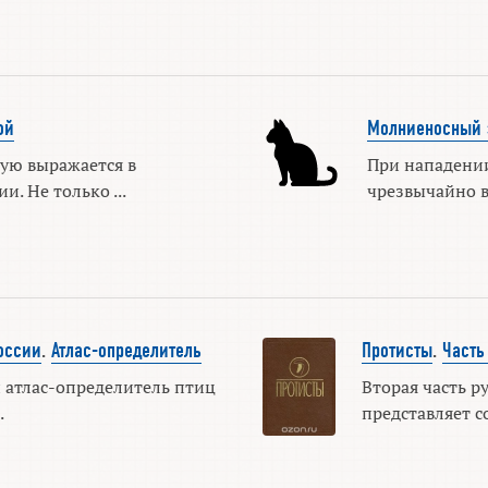
ой
Молниеносный 
тую выражается в
При нападени
. Не только ...
чрезвычайно в
оссии
.
Атлас-определитель
Протисты
.
Часть
 атлас-определитель птиц
Вторая часть р
.
представляет со