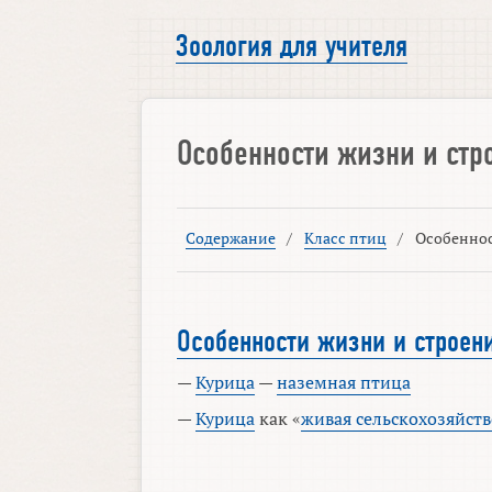
Зоология для учителя
Особенности жизни
и
стр
Содержание
/
Класс птиц
/
Особеннос
Особенности жизни и строен
—
Курица
—
наземная птица
—
Курица
как «
живая сельскохозяйст