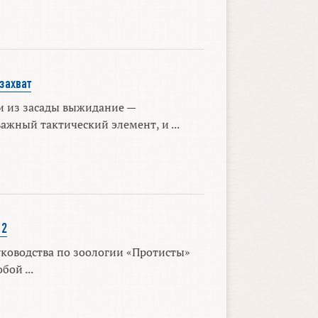
захват
и из засады выжидание —
ажный тактический элемент, и ...
 2
уководства по зоологии «Протисты»
бой ...