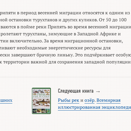
ипяти в период весенней миграции относятся к одним из
й остановки турухтанов и других куликов. От 50 до 100
иваются в пойме реки Припять во время весенней миграции
 пролетают турухтаны, зимующие в Западной Африке и
тии включительно. За время миграционной остановки,
ливают необходимые энергетические ресурсы для
чески завершают брачную линьку. Это подчёркивает особу
к территории важной для сохранения западной популяции
Следующая книга →
ашних
Рыбы рек
и
озёр
.
Всемирная
иллюстрированная энциклопед