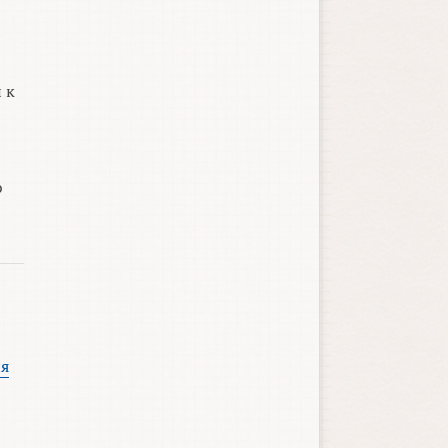
 к
ю
ия