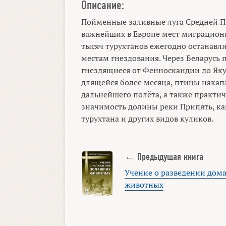
Описание:
Пойменные заливные луга Средней Пр
важнейших в Европе мест миграционно
тысяч турухтанов ежегодно останавл
местам гнездования. Через Беларусь
гнездящиеся от Фенноскандии до Яку
длящейся более месяца, птицы накап
дальнейшего полёта, а также практи
значимость долины реки Припять, ка
турухтана и других видов куликов.
← Предыдущая книга
Учение о разведении дом
животных