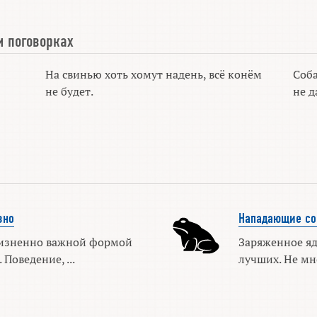
и поговорках
На свинью хоть хомут надень, всё конём
Соба
не будет.
не д
зно
Нападающие со
изненно важной формой
Заряженное я
Поведение, ...
лучших. Не мно