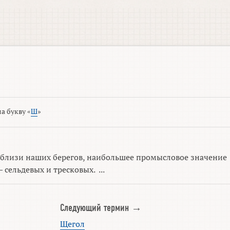
а букву «
Ш
»
вблизи наших берегов, наибольшее промысловое значение
сельдевых и тресковых. ...
Следующий термин →
Щегол