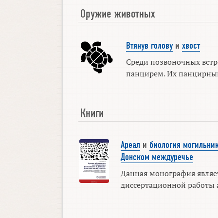
Оружие животных
Втянув голову
и
хвост
Среди позвоночных встр
панцирем. Их панцирный 
Книги
Ареал
и
биология могильни
Донском междуречье
Данная монография являе
диссертационной работы ав