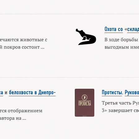
Охота со
«
скла
ечаются животные с
В ходе борьбы
покров состоит ...
выгодным иметь
ка
и
белохвоста в Днепро-
Протисты
.
Руково
Третья часть Р
3» завершает с
тся отображением
тора на ...