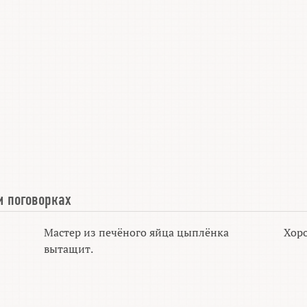
и поговорках
Мастер из печёного яйца цыплёнка
Хоро
вытащит.