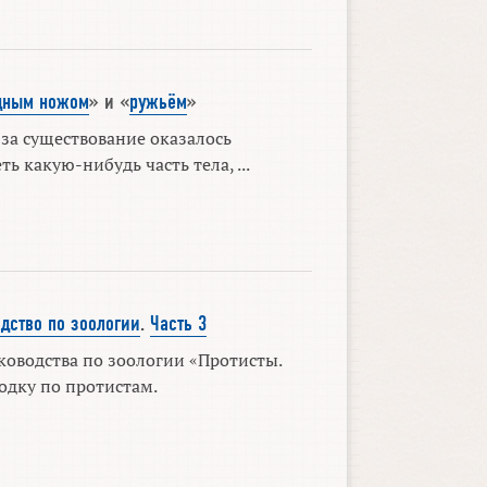
дным ножом
» и «
ружьём
»
 за существование оказалось
 какую-нибудь часть тела, ...
дство по зоологии
.
Часть 3
уководства по зоологии «Протисты.
водку по протистам.