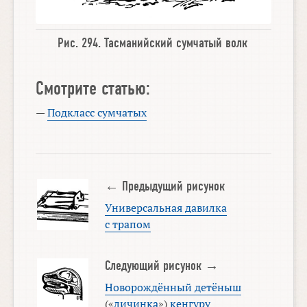
Рис. 294.
Тасманийский сумчатый волк
Смотрите статью:
—
Подкласс сумчатых
← Предыдущий рисунок
Универсальная давилка
с трапом
Следующий рисунок →
Новорождённый детёныш
(«
личинка
»)
кенгуру