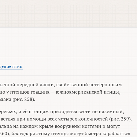
дение птиц
бычной передней лапки, свойственной четвероногим
но у птенцов гоацина — южноамериканской птицы,
ана (рис. 258).
еревьях, и её птенцам приходится вести не наземный,
ветвях при помощи всех четырёх конечностей (рис. 259).
пальца на каждом крыле вооружены когтями и могут
 260); благодаря этому птенцы могут быстро карабкаться