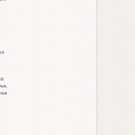
ко
ид
ья,
емя