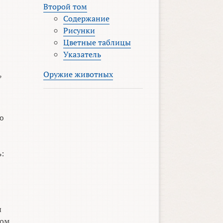
Второй том
Содержание
Рисунки
Цветные таблицы
Указатель
,
Оружие животных
ую
ь:
е
ы
том