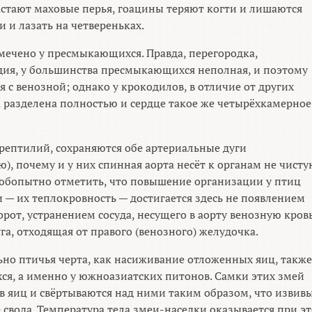
растают маховые перья, гоацины теряют когти и лишаются
 и лазать на четвереньках.
мечено у пресмыкающихся. Правда, перегородка,
дия, у большинства пресмыкающихся неполная, и поэтому
 с венозной; однако у крокодилов, в отличие от других
разделена полностью и сердце такое же четырёхкамерное
 рептилий, сохраняются обе артериальные дуги
ю), почему и у них спинная аорта несёт к органам не чист
Любопытно отметить, что повышение организации у птиц
— их теплокровность — достигается здесь не появлением
орот, устранением сосуда, несущего в аорту венозную кров
га, отходящая от правого (венозного) желудочка.
ьно птичья черта, как насиживание отложенных яиц, такж
хся, а именно у южноазиатских питонов. Самки этих змей
в яиц и свёртываются над ними таким образом, что извив
 свода. Температура тела змеи-наседки оказывается при э