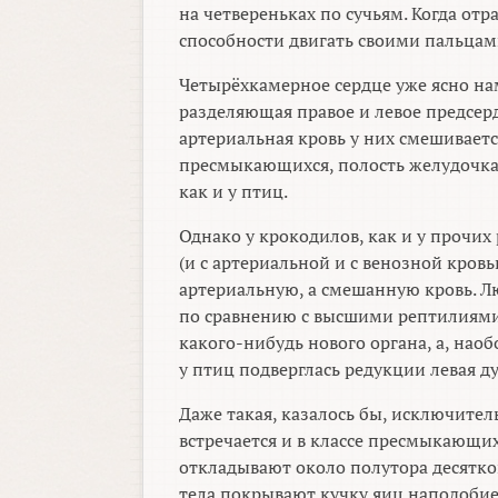
на четвереньках по сучьям. Когда от
способности двигать своими пальцами
Четырёхкамерное сердце уже ясно на
разделяющая правое и левое предсер
артериальная кровь у них смешивается
пресмыкающихся, полость желудочка 
как и у птиц.
Однако у крокодилов, как и у прочих
(и с артериальной и с венозной кровь
артериальную, а смешанную кровь. 
по сравнению с высшими рептилиями 
какого-нибудь нового органа, а, наоб
у птиц подверглась редукции левая ду
Даже такая, казалось бы, исключител
встречается и в классе пресмыкающи
откладывают около полутора десятко
тела покрывают кучку яиц наподобие