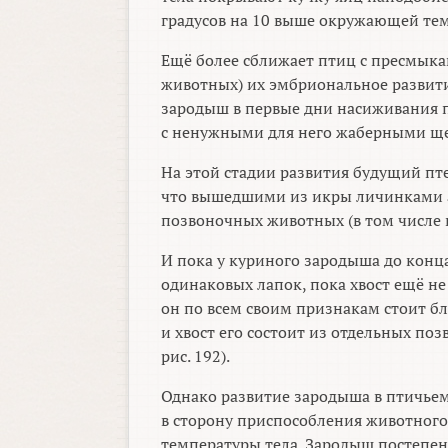
градусов на 10 выше окружающей те
Ещё более сближает птиц с пресмык
животных) их эмбриональное развит
зародыш в первые дни насиживания п
с ненужными для него жаберными щ
На этой стадии развития будущий пт
что вышедшими из икры личинками а
позвоночных животных (в том числе и
И пока у куриного зародыша до конц
одинаковых лапок, пока хвост ещё не
он по всем своим признакам стоит б
и хвост его состоит из отдельных поз
рис. 192).
Однако развитие зародыша в птичьем 
в сторону приспособления животного
температуры тела. Зародыш постепен