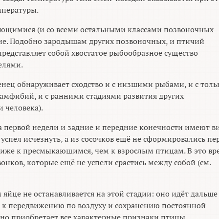
мпературы.
ающимися (и со всеми остальными классами позвоночных
ие. Подобно зародышам других позвоночных, и птичий
редставляет собой хвостатое рыбообразное существо
елями.
енец обнаруживает сходство и с низшими рыбами, и с толь
мфибий, и с ранними стадиями развития других
 человека).
а первой недели и задние и передние конечности имеют в
 успел исчезнуть, а из сосочков ещё не сформировались пер
лиже к пресмыкающимся, чем к взрослым птицам. В это вр
вонков, которые ещё не успели срастись между собой (см.
яйце не останавливается на этой стадии: оно идёт дальше
 к передвижению по воздуху и сохранению постоянной
но приобретает все характерные признаки птицы