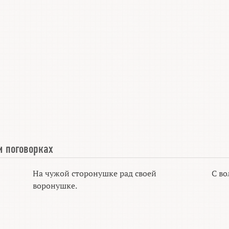
и поговорках
На чужой сторонушке рад своей
С во
воронушке.