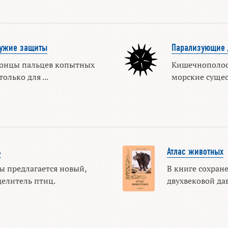
ружие защиты
Парализующие 
онцы пальцев копытных
Кишечнополос
олько для ...
морские сущес
ь
Атлас животных
 предлагается новый,
В книге сохран
елитель птиц.
двухвековой да