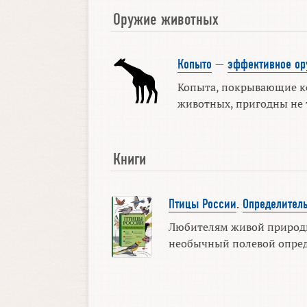
Оружие животных
Копыто
—
эффективное о
Копыта, покрывающие к
животных, пригодны не т
Книги
Птицы России
.
Определител
Любителям живой природы
необычный полевой опред