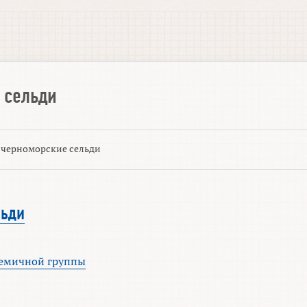
 сельди
черноморские сельди
льди
демичной группы