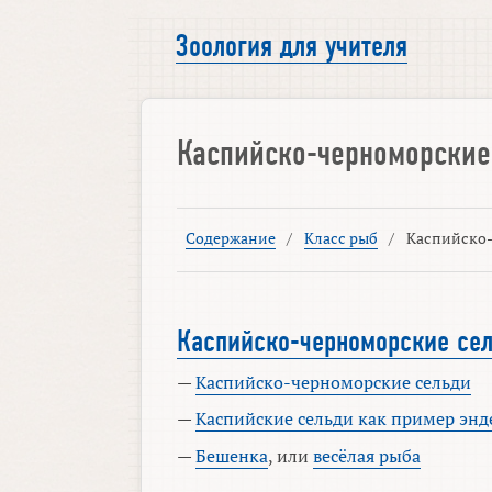
Зоология для учителя
Каспийско-черноморские
Содержание
/
Класс рыб
/
Каспийско-
Каспийско-черноморские се
—
Каспийско-черноморские сельди
—
Каспийские сельди как пример эн
—
Бешенка
, или
весёлая рыба