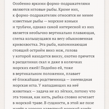
Особенно яркими формо-подражателями
являются игловые рыбы. Кроме них,
к формо-подражателям относятся не менее
известные рыбы — морские коньки
и трубачи, однако самой интересной из них
является необычно вертикально плавающая,
слегка колышущаяся на весу обыкновенная
кривохвостка. Эта рыба, напоминающая
стоящий остриём вниз нож, голова
у которой находится внизу, охотно прячется
в расщелинах скал и даже в колючках
морских ежей! Подобно ей, тоже
в вертикальном положении, плавает
её ближайшая родственница — змеевидная
морская игла. У нападающих на неё
животных — задача не из лёгких, потому что
эта тонкая, как нить, рыбка словно исчезает
в морской траве. В сущности, в этой же позе
живёт и хорошо известный морской конёк,