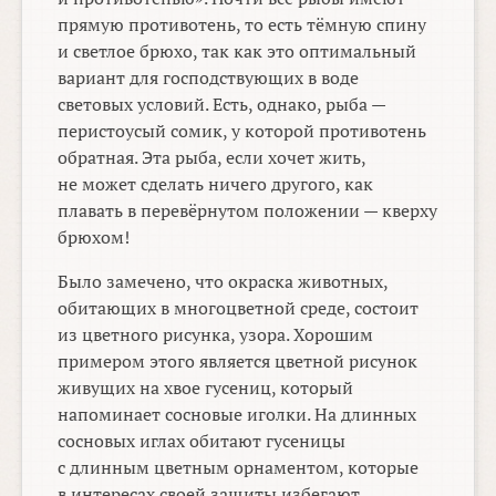
прямую противотень, то есть тёмную спину
и светлое брюхо, так как это оптимальный
вариант для господствующих в воде
световых условий. Есть, однако, рыба —
перистоусый сомик, у которой противотень
обратная. Эта рыба, если хочет жить,
не может сделать ничего другого, как
плавать в перевёрнутом положении — кверху
брюхом!
Было замечено, что окраска животных,
обитающих в многоцветной среде, состоит
из цветного рисунка, узора. Хорошим
примером этого является цветной рисунок
живущих на хвое гусениц, который
напоминает сосновые иголки. На длинных
сосновых иглах обитают гусеницы
с длинным цветным орнаментом, которые
в интересах своей защиты избегают