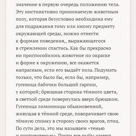
значение в первую очередь положению тела.
Эту инстинктивно принимаемую животным
позу, которая безусловно необходима ему
для подражания тому или иному предмету
окружающей среды, можно отнести
к формам поведения,, выражающегося
в стремлении спастись. Как бы прекрасно
ни приспособилось животное по окраске
и форме к окружению, все окажется
напрасным, если его выдаёт поза. Подумать
только, что было бы, если бы, например,
гусеница бабочки большой гарпии,
у которой; брюшная сторона тёмного цвета,
в светлой среде повернулась вверх брюшком.
Гусеница лимонницы обыкновенной,
живущая в тёмной среде, поворачивает свою
тёмную спинку в сторону своих врагов, птиц.
По сути дела, это мы называем «тенью
и противотенью». Почти все рыбы имеют