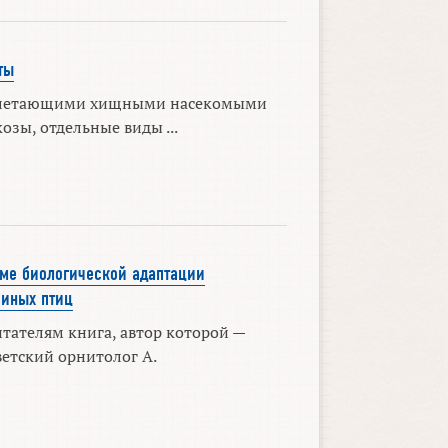
ты
 летающими хищными насекомыми
озы, отдельные виды ...
еме биологической адаптации
ьиных птиц
тателям книга, автор которой —
етский орнитолог А.