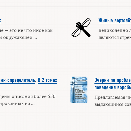
х
Живые вертолё
 — это не что иное как
Великолепно
м окружающей ...
являются стрек
ник-определитель
.
В 2 томах
Очерки по пробл
поведения вороб
дены описания более 550
Предлагаемая чи
ированных на ...
выдающийся сов