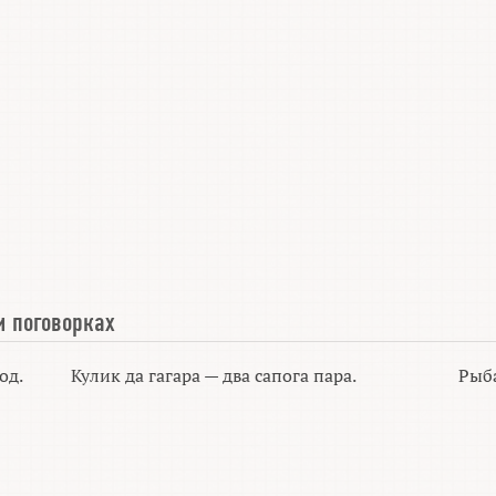
и поговорках
од.
Кулик да гагара — два сапога пара.
Рыба