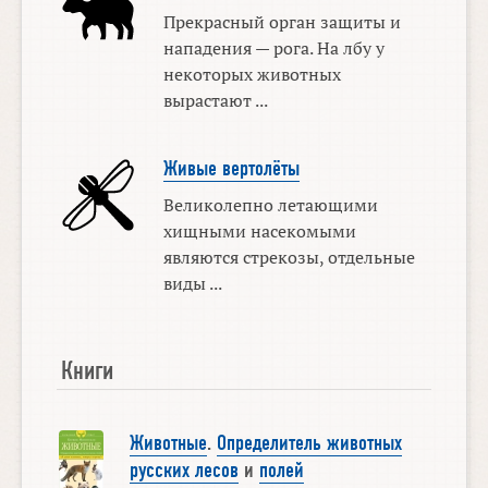
Прекрасный орган защиты и
нападения — рога. На лбу у
некоторых животных
вырастают ...
Живые вертолёты
Великолепно летающими
хищными насекомыми
являются стрекозы, отдельные
виды ...
Книги
Животные
.
Определитель животных
русских лесов
и
полей