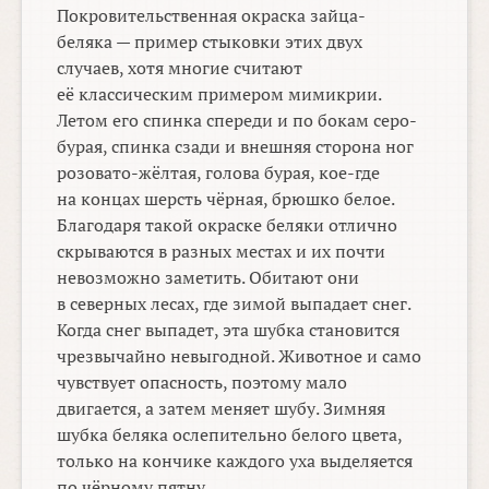
Покровительственная окраска зайца-
беляка — пример стыковки этих двух
случаев, хотя многие считают
её классическим примером мимикрии.
Летом его спинка спереди и по бокам серо-
бурая, спинка сзади и внешняя сторона ног
розовато-жёлтая, голова бурая, кое-где
на концах шерсть чёрная, брюшко белое.
Благодаря такой окраске беляки отлично
скрываются в разных местах и их почти
невозможно заметить. Обитают они
в северных лесах, где зимой выпадает снег.
Когда снег выпадет, эта шубка становится
чрезвычайно невыгодной. Животное и само
чувствует опасность, поэтому мало
двигается, а затем меняет шубу. Зимняя
шубка беляка ослепительно белого цвета,
только на кончике каждого уха выделяется
по чёрному пятну.