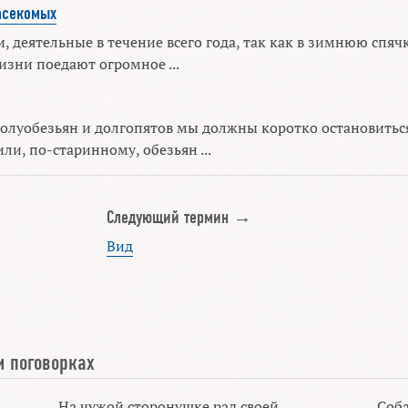
асекомых
деятельные в течение всего года, так как в зимнюю спяч
изни поедают огромное ...
полуобезьян и долгопятов мы должны коротко остановитьс
ли, по-старинному, обезьян ...
Следующий термин →
Вид
и поговорках
На чужой сторонушке рад своей
Соба