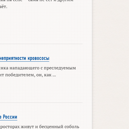
аёт.
неприятности кровососы
инка нападающего с преследуемым
 победителем, он, как ...
е России
росторах живут и бесценный соболь