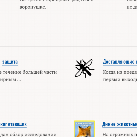
воронушке.
не д
—
защита
Доставляющие 
 течение большей части
Когда из поед
ирным ...
первый выходит
екопитающих
Дикие животны
дан обзор исследований
На огромных п