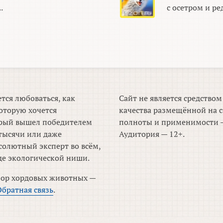
.
с осетром и ред
тся любоваться, как
Сайт не является средство
оторую хочется
качества размещённой на с
торый вышел победителем
полноты и применимости —
тысячи или даже
Аудитория — 12+.
солютный эксперт во всём,
де экологической ниши.
зор хордовых животных —
Обратная связь
.