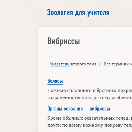
Зоология для учителя
Вибриссы
Указатели
второго тома
/
Все термины н
Волосы
Помимо сплошного шёрстного покрова
сохранения тепла и до-тому особенно
Органы осязания
—
вибриссы
Кроме обычных осязательных телец, в
почти по всему кожному покрову тела