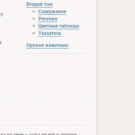
Второй том
Содержание
ку
Рисунки
Цветные таблицы
Указатель
я
Оружие животных
ка на сене — сама не ест и другим