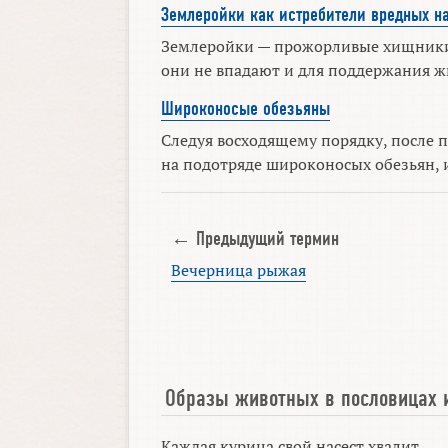
Землеройки как истребители вредных н
Землеройки — прожорливые хищники, 
они не впадают и для поддержания ж
Широконосые обезьяны
Следуя восходящему порядку, после 
на подотряде широконосых обезьян, и
← Предыдущий термин
Вечерница рыжая
Образы животных в пословицах 
Каждая курица свой насест хвалит.