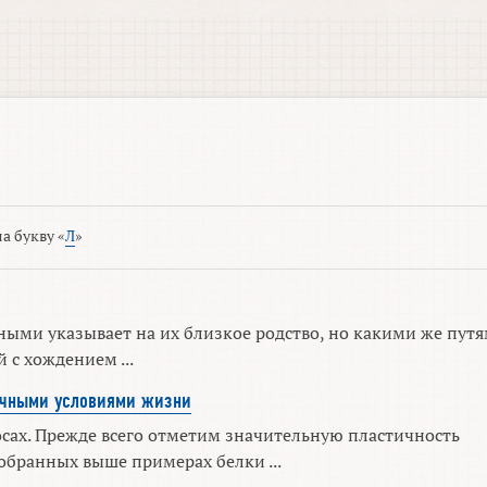
а букву «
Л
»
ыми указывает на их близкое родство, но какими же пут
 с хождением ...
личными условиями жизни
осах. Прежде всего отметим значительную пластичность
обранных выше примерах белки ...