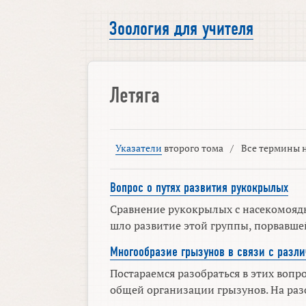
Зоология для учителя
Летяга
Указатели
второго тома
/
Все термины н
Вопрос о путях развития рукокрылых
Сравнение рукокрылых с насекомоядн
шло развитие этой группы, порвавшей
Многообразие грызунов в связи с раз
Постараемся разобраться в этих вопр
общей организации грызунов. На раз