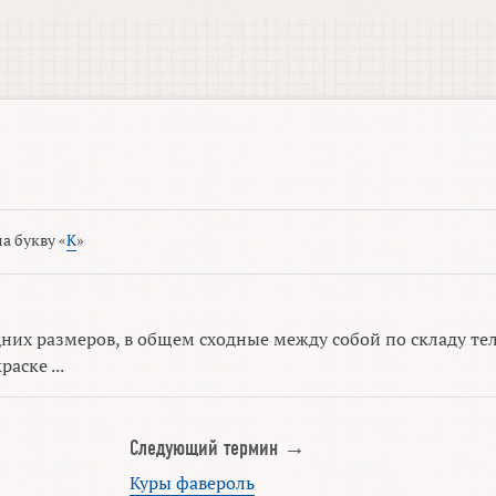
а букву «
К
»
дних размеров, в общем сходные между собой по складу тел
аске ...
Следующий термин →
Куры фавероль