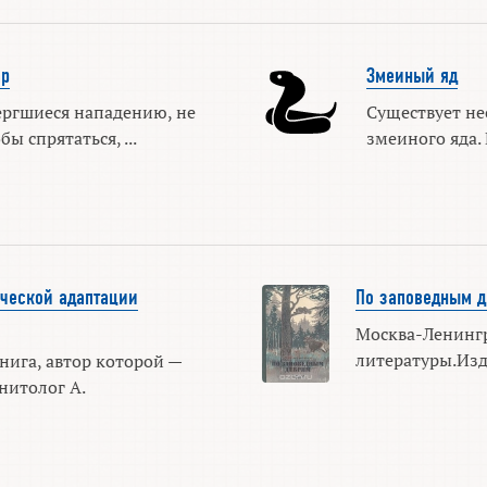
ар
Змеиный яд
ргшиеся нападению, не
Существует не
ы спрятаться, ...
змеиного яда. В
ической адаптации
По заповедным 
Москва-Ленингр
литературы.Изд
нига, автор которой —
нитолог А.