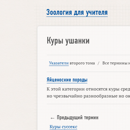
Зоология для учителя
Куры ушанки
Указатели
второго тома
/
Все термины н
Яйценоские породы
К этой категории относятся куры сре
но чрезвычайно разнообразные но окр
← Предыдущий термин
Куры суссекс