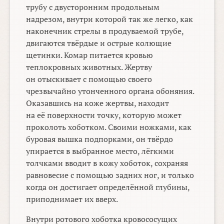
трубу с двусторонним продольным
надрезом, внутри которой так же легко, как
наконечник стрелы в продуваемой трубе,
двигаются твёрдые и острые колющие
щетинки. Комар питается кровью
теплокровных животных. Жертву
он отыскивает с помощью своего
чрезвычайно утонченного органа обоняния.
Оказавшись на коже жертвы, находит
на её поверхности точку, которую может
проколоть хоботком. Своими ножками, как
буровая вышка подпорками, он твёрдо
упирается в выбранное место, лёгкими
толчками вводит в кожу хоботок, сохраняя
равновесие с помощью задних ног, и только
когда он достигает определённой глубины,
приподнимает их вверх.
Внутри ротового хоботка кровососущих