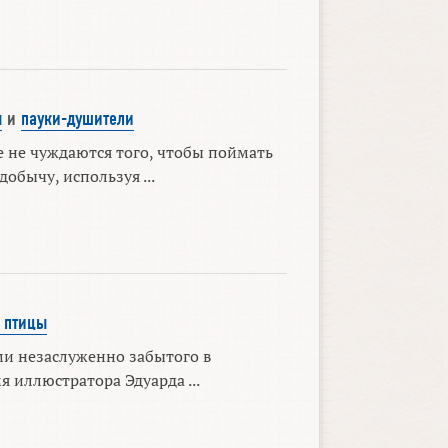
ы
и
пауки-душители
 не чуждаются того, чтобы поймать
обычу, используя ...
 птицы
ми незаслуженно забытого в
я иллюстратора Эдуарда ...