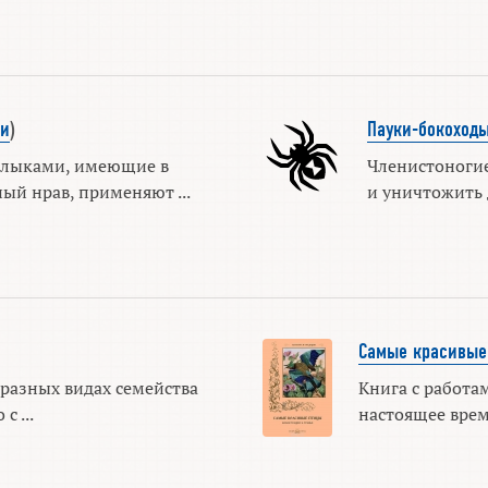
и
)
Пауки-бокоход
клыками, имеющие в
Членистоногие
ый нрав, применяют ...
и уничтожить д
Самые красивые
 разных видах семейства
Книга с работа
с ...
настоящее врем