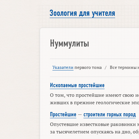
Зоология для учителя
Нуммулиты
Указатели
первого тома
/
Все термины н
Ископаемые простейшие
О том, что простейшие имеют свою и
живших в прежние геологические эпох
Простейшие
—
строители горных пород
Опустевшие известковые раковинки м
за тысячелетием опускаясь на дно, обр