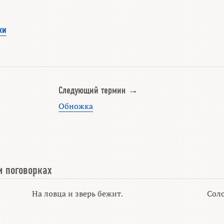
ки
Следующий термин →
Обножка
и поговорках
На ловца и зверь бежит.
Соло