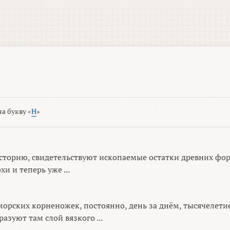
а букву «
Н
»
сторию, свидетельствуют ископаемые остатки древних фо
и и теперь уже ...
орских корненожек, постоянно, день за днём, тысячелети
азуют там слой вязкого ...