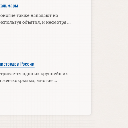
кальмары
оногие также нападают на
спользуя объятия, и несмотря ...
листоедов России
атривается одно из крупнейших
 жесткокрылых, многие ...