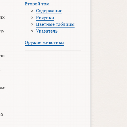
Второй том
Содержание
их
Рисунки
Цветные таблицы
ду
Указатель
Оружие животных
при
к
 же
ий