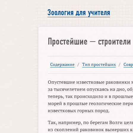
Зоология для учителя
Простейшие — строители
Содержание
/
Тип простейших
/
Сов
Опустевшие известковые раковинки м
за тысячелетием опускаясь на дно, о
теперь, так происходило и в прошлые
морей в прошлые геологические пер
известковых горных пород.
Так, например, по берегам Волги це
из скоплений раковинок вымерших к