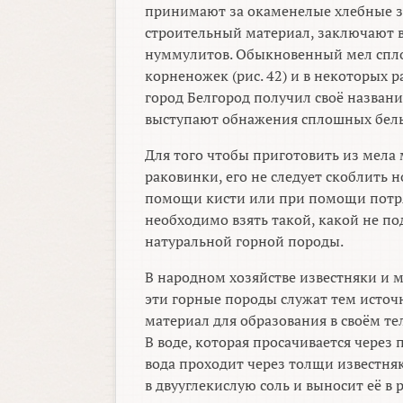
принимают за окаменелые хлебные з
строительный материал, заключают в
нуммулитов. Обыкновенный мел спло
корненожек (рис. 42) и в некоторых 
город Белгород получил своё названи
выступают обнажения сплошных белы
Для того чтобы приготовить из мела
раковинки, его не следует скоблить
помощи кисти или при помощи потря
необходимо взять такой, какой не по
натуральной горной породы.
В народном хозяйстве известняки и 
эти горные породы служат тем исто
материал для образования в своём те
В воде, которая просачивается через п
вода проходит через толщи известня
в двууглекислую соль и выносит её в 