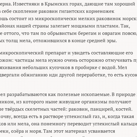
ерна. Известняки в Крымских горах, дающие там хороший
 себе скопление раковин гигантских корненожек
шь состоит из микроскопически мелких раковинок морск
районах нашей страны залегает мощными пластами. Так,
е оттого, что там по обрывистым берегам и оврагам повсю
х толщ мела, отложившихся в конце средней эры.
 микроскопический препарат и увидеть составляющие его
 ножом: частицы мела нужно очень осторожно отмучивать 
хивания небольших кусочков в пробирке с водой. Мел
двергали обжиганию иди другой переработке, то есть кусо
мел разрабатываются как полезные ископаемые. В природе
чником, из которого ныне живущие организмы получают
ле твёрдых скелетных частей: раковин, панцирей, костей.
очву, всегда есть в растворе углекислый газ, и, когда такая
ков или мела, она понемногу переводит углекислый кальц
реки, озёра и моря. Там этот материал усваивается