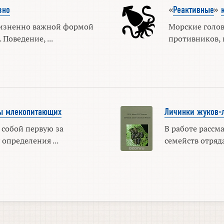
зно
«
Реактивные
»
изненно важной формой
Морские голов
Поведение, ...
противников, и
ы млекопитающих
Личинки жуков-
 собой первую за
В работе рассм
определения ...
семейств отряда