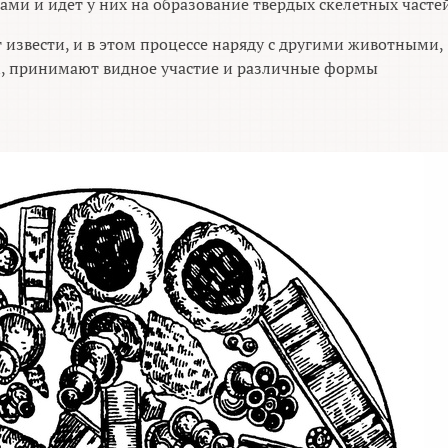
и и идёт у них на образование твёрдых скелетных частей
 извести, и в этом процессе наряду с другими животными,
, принимают видное участие и различные формы