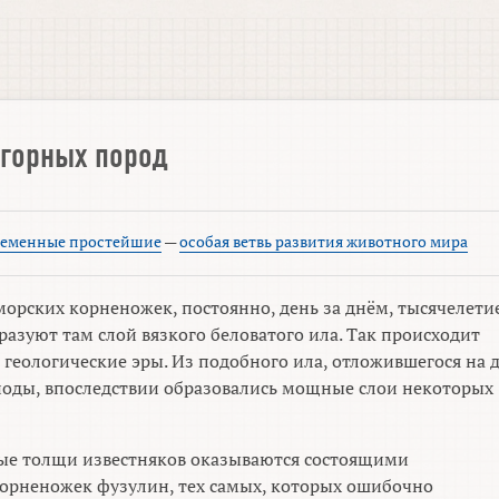
 горных пород
ременные простейшие
—
особая ветвь развития животного мира
орских корненожек, постоянно, день за днём, тысячелети
бразуют там слой вязкого беловатого ила. Так происходит
 геологические эры. Из подобного ила, отложившегося на 
иоды, впоследствии образовались мощные слои некоторых
лые толщи известняков оказываются состоящими
орненожек фузулин, тех самых, которых ошибочно