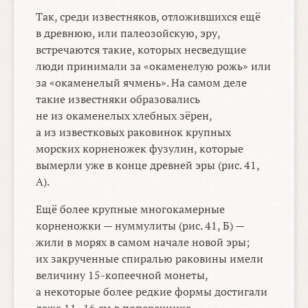
Так, среди известняков, отложившихся ещё
в древнюю, или палеозойскую, эру,
встречаются такие, которых несведущие
люди принимали за «окаменелую рожь» или
за «окаменелый ячмень». На самом деле
такие известняки образовались
не из окаменелых хлебных зёрен,
а из известковых раковинок крупных
морских корненожек фузулин, которые
вымерли уже в конце древней эры (рис. 41,
А).
Ещё более крупные многокамерные
корненожки — нуммулиты (рис. 41, Б) —
жили в морях в самом начале новой эры;
их закрученные спиралью раковины имели
величину
15-копеечной
монеты,
а некоторые более редкие формы достигали