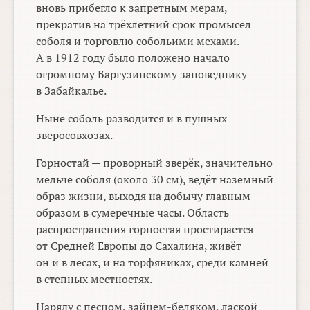
вновь прибегло к запретным мерам,
прекратив на трёхлетний срок промысел
соболя и торговлю собольими мехами.
А в 1912 году было положено начало
огромному Баргузинскому заповеднику
в Забайкалье.
Ныне соболь разводится и в пушных
зверосовхозах.
Горностай — проворный зверёк, значительно
мельче соболя (около 30 см), ведёт наземный
образ жизни, выходя на добычу главным
образом в сумеречные часы. Область
распространения горностая простирается
от Средней Европы до Сахалина, живёт
он и в лесах, и на торфяниках, среди камней
в степных местностях.
Наряду с песцом, зайцем-беляком, лаской