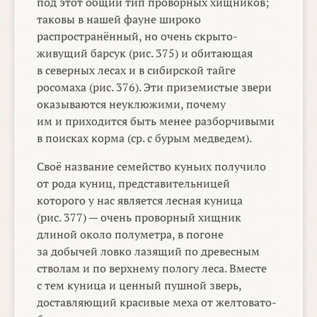
под этот общий тип проворных хищников;
таковы в нашей фауне широко
распространённый, но очень скрыто-
живущий барсук (рис. 375) и обитающая
в северных лесах и в сибирской тайге
росомаха (рис. 376). Эти приземистые звери
оказываются неуклюжими, почему
им и приходится быть менее разборчивыми
в поисках корма (ср. с бурым медведем).
Своё название семейство куньих получило
от рода куниц, представительницей
которого у нас является лесная куница
(рис. 377) — очень проворный хищник
длиной около полуметра, в погоне
за добычей ловко лазящий по древесным
стволам и по верхнему пологу леса. Вместе
с тем куница и ценный пушной зверь,
доставляющий красивые меха от желтовато-