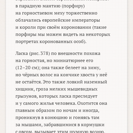
в парадную мантию (порфиру)
на горностаевом меху торжественно
облачались европейские императоры
и короли при своём короновании (такие
порфиры мы можем видеть на некоторых
портретах коронованных особ).
Ласка (рис. 378) по внешности похожа
на горностая, но миниатюрнее его
(12–20 см);
она также белеет на зиму,
но чёрных волос на кончике хвоста у неё
не остаётся. Это также ловкий наземный
хищник, гроза мелких мышевидных
грызунов, которых ласка преследует
и у самого жилья человека. Охотится она
главным образом по ночам и иногда,
проникнув в конюшню и гоняясь там
за мышами, забравшимися в кормушки
с овсом, вызывает этим шумную возню,