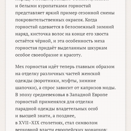
и белыми куропатками горностай
представляет яркий пример сезонной смены
покровительственных окрасок. Когда
горностай одевается в белоснежный зимний
наряд, кисточка волос на конце его хвоста
остаётся чёрной, и эта особенность меха
горностая придаёт выделанным шкуркам
особое своеобразие и красоту.
Мех горностая идёт теперь главным образом
на отделку различных частей женской
одежды (воротники, муфты, зимние
шапочки), а спрос зависит от капризов моды.
В эпоху средневековья в Западной Европе
горностай применялся для отделки
парадной одежды владетельных особ
и высшей знати, а позднее,
в
XVII–XIX столетиях,
стал символом
верховной власти европейских монархов: