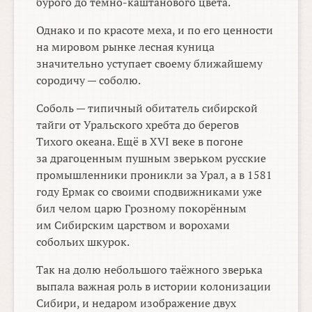
бурого до темно-каштанового цвета.
Однако и по красоте меха, и по его ценности
на мировом рынке лесная куница
значительно уступает своему ближайшему
сородичу — соболю.
Соболь — типичный обитатель сибирской
тайги от Уральского хребта до берегов
Тихого океана. Ещё в XVI веке в погоне
за драгоценным пушным зверьком русские
промышленники проникли за Урал, а в 1581
году Ермак со своими сподвижниками уже
бил челом царю Грозному покорённым
им Сибирским царством и ворохами
собольих шкурок.
Так на долю небольшого таёжного зверька
выпала важная роль в истории колонизации
Сибири, и недаром изображение двух