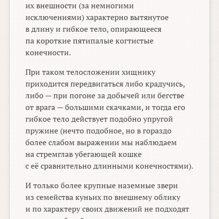
их внешности (за немногими
исключениями) характерно вытянутое
в длину и гибкое тело, опирающееся
па короткие пятипалые когтистые
конечности.
При таком телосложении хищнику
приходится передвигаться либо крадучись,
либо — при погоне за добычей или бегстве
от врага — большими скачками, и тогда его
гибкое тело действует подобно упругой
пружине (нечто подобное, но в гораздо
более слабом выражении мы наблюдаем
на стремглав убегающей кошке
с её сравнительно длинными конечностями).
И только более крупные наземные звери
из семейства куньих по внешнему облику
и по характеру своих движений не подходят