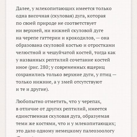
Далее, у млекопитающих имеется только
одна височная (скуловая) дуга, которая
по своей природе не соответствует
ни верхней, ни нижней скуловой дуге
на черепе гаттерии и крокодилов, — она
образована скуловой костью и отростками
челюстной и чешуйчатой костей, тогда как
у названных рептилий сочетание костей
иное (рис. 280; у современных ящериц
сохранились только верхние дуги, у птиц —
только нижние, а у змей отсутствуют
и те и другие).
Любопытно отметить, что у черепах,
в отличие от других рептилий, имеется
единственная скуловая дуга, образуемая
теми же костями, что и у млекопитающих;
это дало одному немецкому палеозоологу