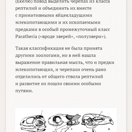
(Екелю) повод выделить черепах из класса
рептилий и объединить их вместе
с примитивными яйцекладущими
млекопитающими и их ископаемыми
предками в особый промежуточный класс
Paratheria («вроде зверей», «полузвери»).
Такая классификация не была принята
другими зоологами, но в ней нашла
выражение правильная мысль, что и предки
млекопитающих, и черепахи очень рано
отделились от общего ствола рептилий
и развитие их пошло своими особыми
путями.