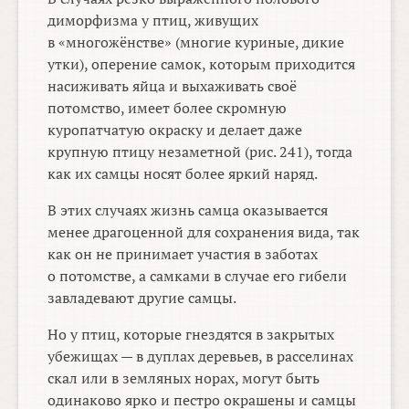
диморфизма у птиц, живущих
в «многожёнстве» (многие куриные, дикие
утки), оперение самок, которым приходится
насиживать яйца и выхаживать своё
потомство, имеет более скромную
куропатчатую окраску и делает даже
крупную птицу незаметной (рис. 241), тогда
как их самцы носят более яркий наряд.
В этих случаях жизнь самца оказывается
менее драгоценной для сохранения вида, так
как он не принимает участия в заботах
о потомстве, а самками в случае его гибели
завладевают другие самцы.
Но у птиц, которые гнездятся в закрытых
убежищах — в дуплах деревьев, в расселинах
скал или в земляных норах, могут быть
одинаково ярко и пестро окрашены и самцы