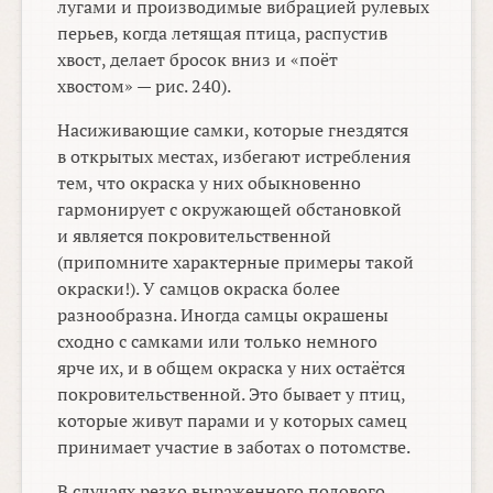
лугами и производимые вибрацией рулевых
перьев, когда летящая птица, распустив
хвост, делает бросок вниз и «поёт
хвостом» — рис. 240).
Насиживающие самки, которые гнездятся
в открытых местах, избегают истребления
тем, что окраска у них обыкновенно
гармонирует с окружающей обстановкой
и является покровительственной
(припомните характерные примеры такой
окраски!). У самцов окраска более
разнообразна. Иногда самцы окрашены
сходно с самками или только немного
ярче их, и в общем окраска у них остаётся
покровительственной. Это бывает у птиц,
которые живут парами и у которых самец
принимает участие в заботах о потомстве.
В случаях резко выраженного полового