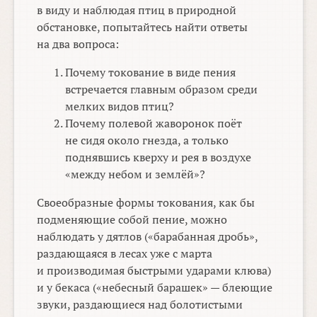
в виду и наблюдая птиц в природной
обстановке, попытайтесь найти ответы
на два вопроса:
Почему токование в виде пения
встречается главным образом среди
мелких видов птиц?
Почему полевой жаворонок поёт
не сидя около гнезда, а только
поднявшись кверху и рея в воздухе
«между небом и землёй»?
Своеобразные формы токования, как бы
подменяющие собой пение, можно
наблюдать у дятлов («барабанная дробь»,
раздающаяся в лесах уже с марта
и производимая быстрыми ударами клюва)
и у бекаса («небесный барашек» — блеющие
звуки, раздающиеся над болотистыми