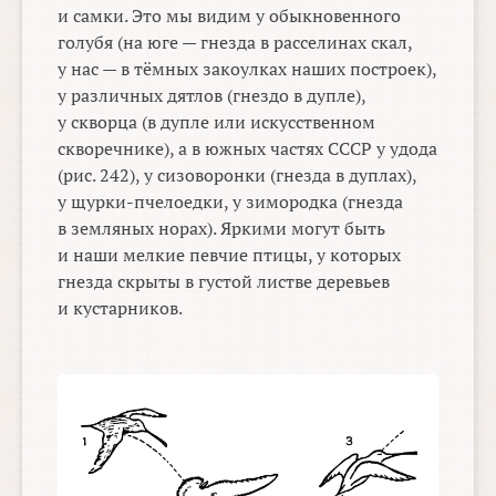
и самки. Это мы видим у обыкновенного
голубя (на юге — гнезда в расселинах скал,
у нас — в тёмных закоулках наших построек),
у различных дятлов (гнездо в дупле),
у скворца (в дупле или искусственном
скворечнике), а в южных частях СССР у удода
(рис. 242), у сизоворонки (гнезда в дуплах),
у щурки-пчелоедки, у зимородка (гнезда
в земляных норах). Яркими могут быть
и наши мелкие певчие птицы, у которых
гнезда скрыты в густой листве деревьев
и кустарников.