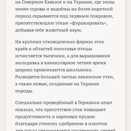
на Северном Кавказе и на Украине, где зимы
менее суровы и водоёмы на более короткий
период скрываются под ледяным покровом,
препятствующим уткам «фуражировать»,
добывая себе животный корм.
На крупных утководческих фермах этих
краёв и областей поголовье птицы
исчисляется тысячами, а для выращивания
молодняка в каникулярное летнее время
широко привлекаются школьники.
Разводятся большей частью пекинские утки,
а также новые, созданные на Украине
породы.
Специально проведённый в Германии опыт
показал, что присутствие уток повышает
продуктивность и карповых прудов:
благодаря утиному удобрению в илистом
дне пруда увеличивается численность червей