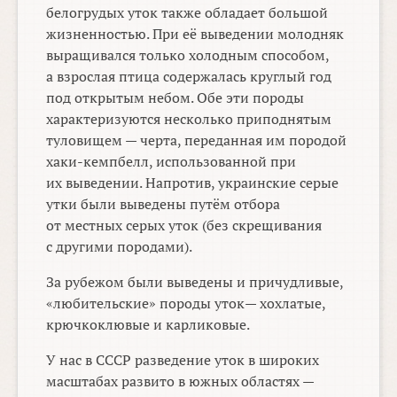
белогрудых уток также обладает большой
жизненностью. При её выведении молодняк
выращивался только холодным способом,
а взрослая птица содержалась круглый год
под открытым небом. Обе эти породы
характеризуются несколько приподнятым
туловищем — черта, переданная им породой
хаки-кемпбелл, использованной при
их выведении. Напротив, украинские серые
утки были выведены путём отбора
от местных серых уток (без скрещивания
с другими породами).
За рубежом были выведены и причудливые,
«любительские» породы уток— хохлатые,
крючкоклювые и карликовые.
У нас в СССР разведение уток в широких
масштабах развито в южных областях —