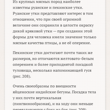
Из крупных мясных пород наиболее
известны руанские и пекинские утки.
Руанские утки представляют интерес в том
отношении, что при своей огромной
величине они сохранили в целости окраску
дикой кряковой утки — при создании этой
формы для человека имели значение только
мясные качества птицы, а не её оперение.
Пекинские утки достигают почти таких же
размеров, но отличаются желтовато-белым
оперением и более приподнятой посадкой
туловища, несколько напоминающей гуся
(рис. 208).
Очень своеобразны по внешности
яйценоские индийские бегуны. Посадка тела
у них почти вертикальная
(пингвинообразная), и на ходу они меньше
переваливаются с боку на бок (рис. 209).