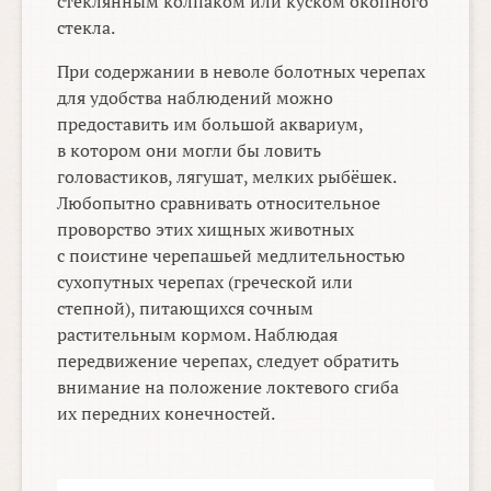
стеклянным колпаком или куском окопного
стекла.
При содержании в неволе болотных черепах
для удобства наблюдений можно
предоставить им большой аквариум,
в котором они могли бы ловить
головастиков, лягушат, мелких рыбёшек.
Любопытно сравнивать относительное
проворство этих хищных животных
с поистине черепашьей медлительностью
сухопутных черепах (греческой или
степной), питающихся сочным
растительным кормом. Наблюдая
передвижение черепах, следует обратить
внимание на положение локтевого сгиба
их передних конечностей.