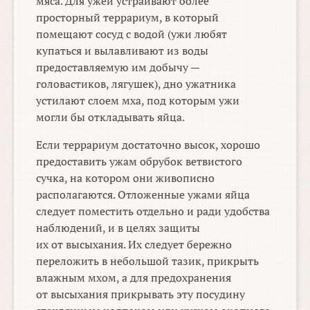
мяса. Для ужей устраивают более
просторный террариум, в который
помещают сосуд с водой (ужи любят
купаться и вылавливают из воды
предоставляемую им добычу —
головастиков, лягушек), дно ужатника
устилают слоем мха, под которым ужи
могли бы откладывать яйца.
Если террариум достаточно высок, хорошо
предоставить ужам обрубок ветвистого
сучка, на котором они живописно
располагаются. Отложенные ужами яйца
следует поместить отдельно и ради удобства
наблюдений, и в целях защиты
их от высыхания. Их следует бережно
переложить в небольшой тазик, прикрыть
влажным мхом, а для предохранения
от высыхания прикрывать эту посудину