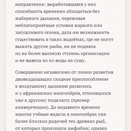
направлении: выработавшаяся у них
способность временно обходиться без
жаберного дыхания, переживая
неблагоприятные условия жаркого или
засушливого сезона, дала им возможность
существовать в таких водоёмах, где не могут
выжить другие рыбы, но не подняла
их на более высокую ступень организации
и не вывела их из воды на сушу.
Совершенно независимо от линии развития
двоякодышащих сходное приспособление
к воздушному дыханию развилось
и у африканских многопёров, относящихся
уже к другому подклассу (пример
конвергенции). До недавнего времени
многие учёные видели в многопёрах уже
более близких родичей тех древних рыб,
от которых произошли амфибии; однако