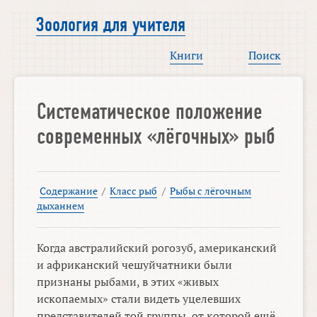
Зоология для учителя
Книги
Поиск
Систематическое положение
современных «лёгочных» рыб
Содержание
/
Класс рыб
/
Рыбы с лёгочным
дыханнем
Когда австралийский рогозуб, американский
и африканский чешуйчатники были
признаны рыбами, в этих «живых
ископаемых» стали видеть уцелевших
представителей той группы, от которой ещё