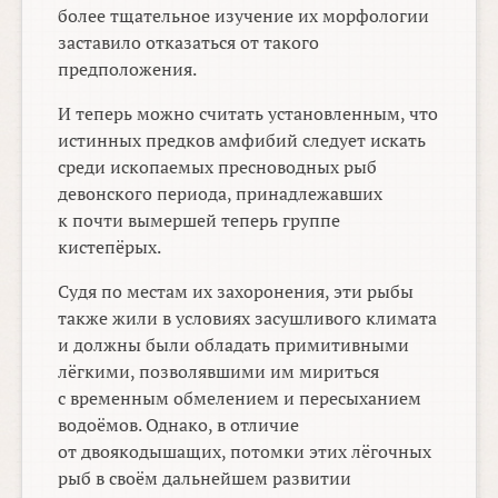
более тщательное изучение их морфологии
заставило отказаться от такого
предположения.
И теперь можно считать установленным, что
истинных предков амфибий следует искать
среди ископаемых пресноводных рыб
девонского периода, принадлежавших
к почти вымершей теперь группе
кистепёрых.
Судя по местам их захоронения, эти рыбы
также жили в условиях засушливого климата
и должны были обладать примитивными
лёгкими, позволявшими им мириться
с временным обмелением и пересыханием
водоёмов. Однако, в отличие
от двоякодышащих, потомки этих лёгочных
рыб в своём дальнейшем развитии