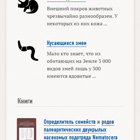
Внешний покров животных
чрезвычайно разнообразен. У
некоторых из них кожа ...
Кусающиеся змеи
Мало кто знает, что из
обитающих на Земле 3 000
видов змей лишь у 300
имеются ядовитые ...
Книги
Определитель семейств
и
родов
палеарктических двукрылых
насекомых подотряда Nematocera