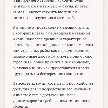
и внутреннего строения какой-нибудь
из наших костистых рыб — окуня, плотвы,
карася — может служить введением
но только к изучению класса рыб.
В отличие от позвоночных высших групп,
у которых в связи с переходом к наземной
жизни наиболее древние и характерные
черты строения хордовых сильно изменены
или утрачены, рыбы как первичноводные
позвоночные дают нам ключ к пониманию
строения и более примитивных хордовых,
включая миногу как представителя класса
круглоротых и бесчерепного ланцетника.
Из всех этих групп костистая рыба наиболее
доступна для непосредственного изучения
и вместе с тем в достаточной мере
удовлетворяет и требованиям типичности
объекта.