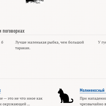
и поговорках
 б
Лучше маленькая рыбка, чем большой
У гу
таракан.
х
Молниеносный 
 — это не что иное как
При нападени
м окружающей ...
чрезвычайно в