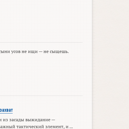
сыни усов не ищи — не сыщешь.
захват
и из засады выжидание —
ажный тактический элемент, и ...