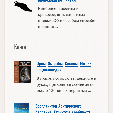
Кровожадные пиявки
Наиболее известны из
кровососущих животных
пиявки. Об их особом способе
питания ...
Книги
Орлы
.
Ястребы
.
Соколы
.
Мини-
энциклопедия
В книге, которую вы держите в
руках, приводятся сведения об
около 180 видах пернатых ...
Зоопланктон Арктического
бассейна
.
Структура сообществ
,