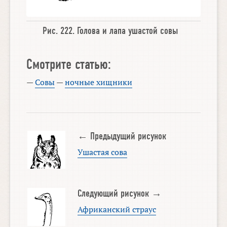
Рис. 222.
Голова
и
лапа ушастой совы
Смотрите статью:
—
Совы
—
ночные хищники
← Предыдущий рисунок
Ушастая сова
Следующий рисунок →
Африканский страус